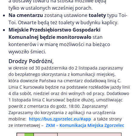
a dostawy towaru na stoiska możliwe będą
tylko w ustalonych wcześniej porach.
Na cmentarzu
zostaną ustawione
toalety
typu Toi-
Toi. Otwarte będą też toalety w budynku kaplicy.
Miejskie Przedsiębiorstwo Gospodarki
Komunalnej będzie monitorowało
stan
kontenerów i w miarę możliwości na bieżąco
wywoziło śmieci.
Drodzy Podróżni,
w okresie od 30 października do 2 listopada zapraszamy
do bezpłatnego skorzystania z komunikacji miejskiej,
która dowiezie Państwa na cmentarz dodatkową linią C.
Linia C kursowała będzie na podstawie rozkładów jazdy linii
4 dla sobót, niedziel oraz dni wolnych od pracy. Dodatkowo
1 listopada linia C kursować będzie dłużej, umożliwiając
powrót z cmentarza do godz. 18:00. Zapraszamy!
Zapraszamy do korzystania z aplikacji na urządzenia
mobilne:
https://bus.zgorzelec.eu/#app
a także strony
ze internetowej –
ZKM – Komunikacja Miejska Zgorzelec