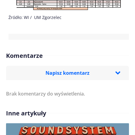
Źródło: WI / UM Zgorzelec
Komentarze
Napisz komentarz
Brak komentarzy do wyświetlenia.
Imię/ Nick*
Inne artykuły
Treść komentarza*