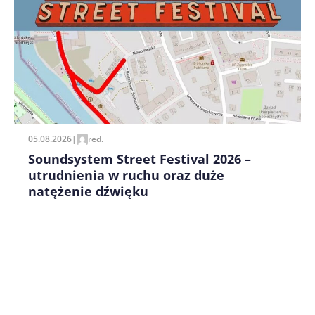
Zapamiętaj moje dane w tej przeglądarce podczas
pisania kolejnych komentarzy.
05.08.2026
|
red.
Soundsystem Street Festival 2026 –
utrudnienia w ruchu oraz duże
natężenie dźwięku