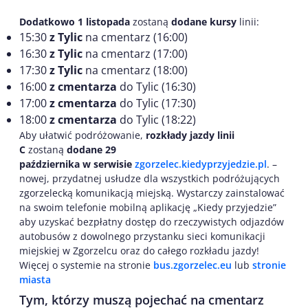
Dodatkowo 1 listopada
zostaną
dodane kursy
linii:
15:30
z Tylic
na cmentarz (16:00)
16:30
z Tylic
na cmentarz (17:00)
17:30
z Tylic
na cmentarz (18:00)
16:00
z cmentarza
do Tylic (16:30)
17:00
z cmentarza
do Tylic (17:30)
18:00
z cmentarza
do Tylic (18:22)
Aby ułatwić podróżowanie,
rozkłady jazdy linii
C
zostaną
dodane 29
października
w serwisie
zgorzelec.kiedyprzyjedzie.pl
. –
nowej, przydatnej usłudze dla wszystkich podróżujących
zgorzelecką komunikacją miejską. Wystarczy zainstalować
na swoim telefonie mobilną aplikację „Kiedy przyjedzie”
aby uzyskać bezpłatny dostęp do rzeczywistych odjazdów
autobusów z dowolnego przystanku sieci komunikacji
miejskiej w Zgorzelcu oraz do całego rozkładu jazdy!
Więcej o systemie na stronie
bus.zgorzelec.eu
lub
stronie
miasta
Tym, którzy muszą pojechać na cmentarz