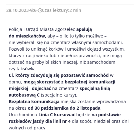
28.10.2023
6
Czas lektury:
2
min
Policja i Urząd Miasta Zgorzelec
apelują
do mieszkańców,
aby – o ile to tylko możliwe –
nie wybierali się na cmentarz własnymi samochodami.
Pozwoli to uniknąć korków i umożliwi dojazd wszystkim,
którzy z racji wieku lub niepełnosprawności, nie mogą
dotrzeć na groby bliskich inaczej, niż samochodem
czy taksówką.
Ci, którzy zdecydują się pozostawić samochód
w
domu,
mogą skorzystać z bezpłatnej komunikacji
miejskiej
i
dojechać
na cmentarz
specjalną linią
autobusową C
(specjalne kursy).
Bezpłatna komunikacja
miejska zostanie wprowadzona
na okres
od 30 października do 2 listopada
.
Uruchomiona
Linia C
kursować
będzie
na podstawie
rozkładów jazdy dla linii nr 4
dla sobót, niedziel oraz dni
wolnych od pracy.