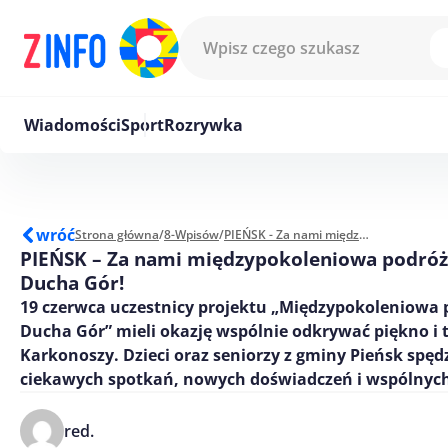
Przejdź do treści
Wiadomości
Sport
Rozrywka
wróć
Strona główna
/
8-Wpisów
/
PIEŃSK - Za nami międzypokoleniowa podróż śladami Ducha Gór!
PIEŃSK – Za nami międzypokoleniowa podróż
Ducha Gór!
19 czerwca uczestnicy projektu „Międzypokoleniowa 
Ducha Gór” mieli okazję wspólnie odkrywać piękno i 
Karkonoszy. Dzieci oraz seniorzy z gminy Pieńsk spędz
ciekawych spotkań, nowych doświadczeń i wspólnyc
red.