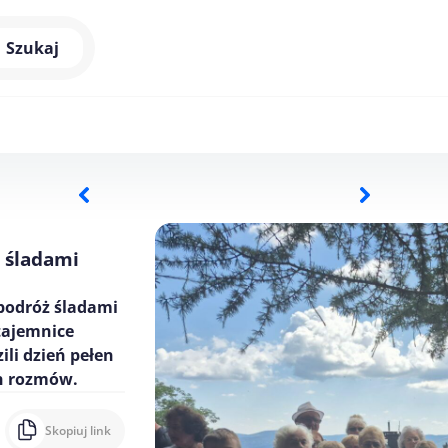
Szukaj
 śladami
podróż śladami
tajemnice
ili dzień pełen
h rozmów.
Skopiuj link