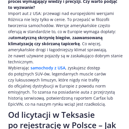
proces wymagający wiedzy i precyzji. Czy warto podjąć
to wyzwanie?
Import aut z USA: przewagi nad europejskimi wersjami
Różnica nie leży tylko w cenie. To przepaść w filozofii
tworzenia samochodów. Wersje amerykańskie często
oferują w standardzie to, co w Europie wymaga dopłaty:
a
utomatyczną skrzynię biegów, zaawansowaną
klimatyzację czy skórzaną tapicerkę
. Co więcej,
amerykańskie drogi i łagodniejszy klimat sprawiają,
że nawet używane pojazdy są w zaskakująco dobrym stanie
technicznym.
Wybierając
samochody z USA
, zyskujesz dostęp
do potężnych SUV-ów, legendarnych muscle carów
czy luksusowych limuzyn, które nigdy nie trafiły
do oficjalnej dystrybucji w Europie z powodu norm
emisyjnych. To szansa na posiadanie auta z przejrzystą
historią serwisową, potwierdzoną raportem Carfax lub
EpicVIN, co na naszym rynku wciąż jest rzadkością.
Od licytacji w Teksasie
po rejestrację w Polsce – Jak