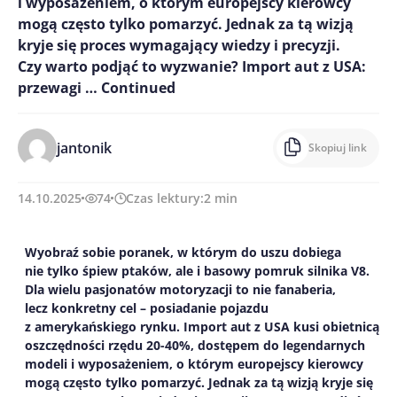
i wyposażeniem, o którym europejscy kierowcy
mogą często tylko pomarzyć. Jednak za tą wizją
kryje się proces wymagający wiedzy i precyzji.
Czy warto podjąć to wyzwanie? Import aut z USA:
przewagi …
Continued
jantonik
Skopiuj link
14.10.2025
74
Czas lektury:
2
min
Wyobraź sobie poranek, w którym do uszu dobiega
nie tylko śpiew ptaków, ale i basowy pomruk silnika V8.
Dla wielu pasjonatów motoryzacji to nie fanaberia,
lecz konkretny cel – posiadanie pojazdu
z amerykańskiego rynku. Import aut z USA kusi obietnicą
oszczędności rzędu 20-40%, dostępem do legendarnych
modeli i wyposażeniem, o którym europejscy kierowcy
mogą często tylko pomarzyć. Jednak za tą wizją kryje się