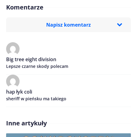
Komentarze
Napisz komentarz
Imię/ Nick*
Big tree eight division
Lepsze czarne skody polecam
Treść komentarza*
hap łyk coli
sheriff w pieńsku ma takiego
Inne artykuły
Zapamiętaj moje dane w tej przeglądarce podczas
pisania kolejnych komentarzy.