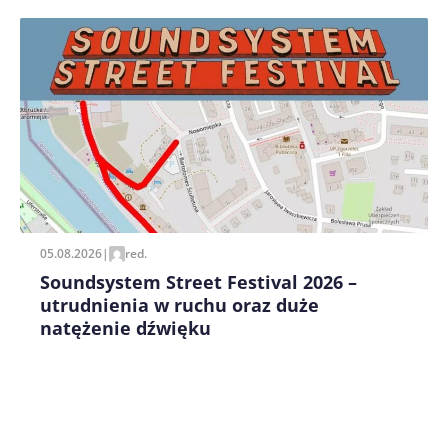
Zapamiętaj moje dane w tej przeglądarce podczas
pisania kolejnych komentarzy.
05.08.2026
|
red.
Soundsystem Street Festival 2026 –
utrudnienia w ruchu oraz duże
natężenie dźwięku