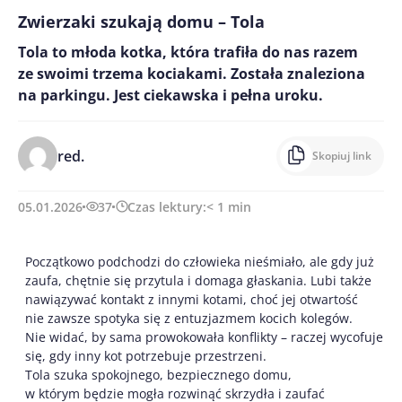
Zwierzaki szukają domu – Tola
Tola to młoda kotka, która trafiła do nas razem
ze swoimi trzema kociakami. Została znaleziona
na parkingu. Jest ciekawska i pełna uroku.
red.
Skopiuj link
05.01.2026
37
Czas lektury:
< 1
min
Początkowo podchodzi do człowieka nieśmiało, ale gdy już
zaufa, chętnie się przytula i domaga głaskania. Lubi także
nawiązywać kontakt z innymi kotami, choć jej otwartość
nie zawsze spotyka się z entuzjazmem kocich kolegów.
Nie widać, by sama prowokowała konflikty – raczej wycofuje
się, gdy inny kot potrzebuje przestrzeni.
Tola szuka spokojnego, bezpiecznego domu,
w którym będzie mogła rozwinąć skrzydła i zaufać