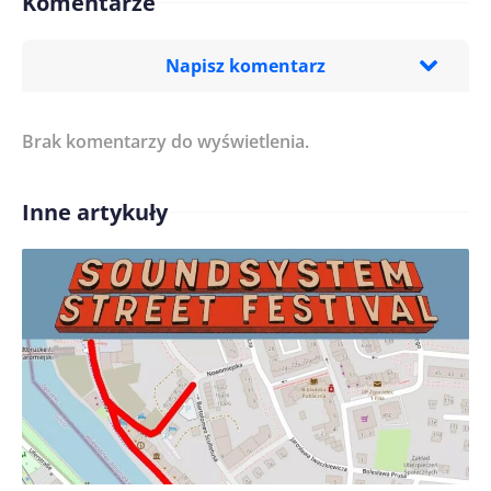
Komentarze
Napisz komentarz
Brak komentarzy do wyświetlenia.
Imię/ Nick*
Inne artykuły
Treść komentarza*
Zapamiętaj moje dane w tej przeglądarce podczas
pisania kolejnych komentarzy.