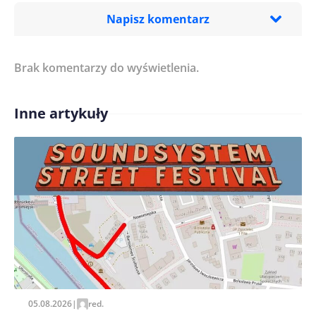
Napisz komentarz
Brak komentarzy do wyświetlenia.
Imię/ Nick*
Inne artykuły
Treść komentarza*
Zapamiętaj moje dane w tej przeglądarce podczas
pisania kolejnych komentarzy.
05.08.2026
|
red.