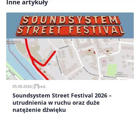
Inne artykuły
Treść komentarza*
Zapamiętaj moje dane w tej przeglądarce podczas
pisania kolejnych komentarzy.
05.08.2026
|
red.
Soundsystem Street Festival 2026 –
utrudnienia w ruchu oraz duże
natężenie dźwięku