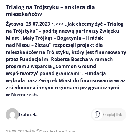
Trialog na Trójstyku – ankieta dla
mieszkańców
Żytawa, 25.07.2023 r. >>> „Jak chcemy żyć – Trialog
na Trójstyku” – pod tą nazwą partnerzy Związku
Miast „Mały Trójkąt – Bogatynia – Hrádek
nad Nisou – Zittau” rozpoczęli projekt dla
mieszkańców na Trójstyku, który jest finansowany
przez Fundację im. Roberta Boscha w ramach
programu wsparcia „Common Ground –
współtworzyć ponad granicami”. Fundacja
wybrała nasz Związek Miast do finansowania wraz
z siedmioma innymi regionami przygranicznymi
w Niemczech.
Gabriela
Skopiuj link
19.09.2023
5
Czas lektury:
2
min