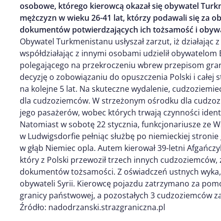
osobowe, którego kierowcą okazał się obywatel Turkm
mężczyzn w wieku 26-41 lat, którzy podawali się za ob
dokumentów potwierdzających ich tożsamość i obywa
Obywatel Turkmenistanu usłyszał zarzut, iż działając z
współdziałając z innymi osobami udzielił obywatelom
polegającego na przekroczeniu wbrew przepisom gra
decyzję o zobowiązaniu do opuszczenia Polski i całej
na kolejne 5 lat. Na skuteczne wydalenie, cudzoziem
dla cudzoziemców. W strzeżonym ośrodku dla cudzoz
jego pasażerów, wobec których trwają czynności ident
Natomiast w sobotę 22 stycznia, funkcjonariusze ze W
w Ludwigsdorfie pełniąc służbę po niemieckiej stroni
w głąb Niemiec opla. Autem kierował 39-letni Afgańczy
który z Polski przewoził trzech innych cudzoziemców, 
dokumentów tożsamości. Z oświadczeń ustnych wyka, ż
obywateli Syrii. Kierowcę pojazdu zatrzymano za p
granicy państwowej, a pozostałych 3 cudzoziemców za
Źródło: nadodrzanski.strazgraniczna.pl