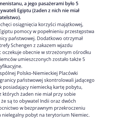
enistanu, a jego pasażerami było 5
ywateli Egiptu (żaden z nich nie miał
telstwo).
 chęci osiągnięcia korzyści majątkowej,
 Egiptu pomocy w popełnieniu przestępstwa
nicy państwowej. Dodatkowo otrzymał
 strefy Schengen z zakazem wjazdu
iec oczekuje obecnie w strzeżonym ośrodku
iemców umieszczonych zostało także 5
yfikacyjne.
spólnej Polsko-Niemieckiej Placówki
e granicy państwowej skontrolowali jadącego
k posiadający niemiecką kartę pobytu,
z których żaden nie miał przy sobie
e są to obywatel Indii oraz dwóch
omocnictwo w bezprawnym przekroczeniu
 nielegalny pobyt na terytorium Niemiec.