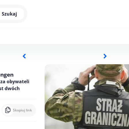
Szukaj
engen
 za obywateli
ast dwóch
Skopiuj link