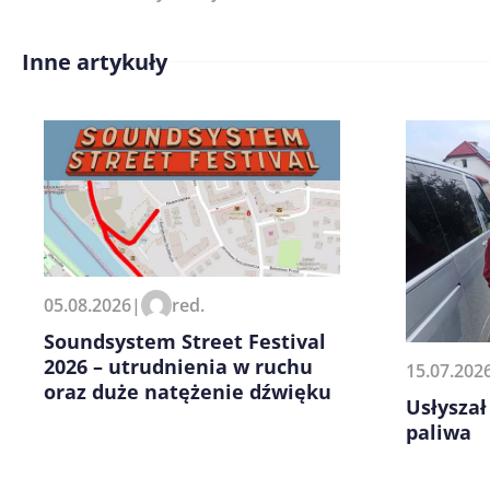
Inne artykuły
Treść komentarza*
Zapamiętaj moje dane w tej pr
05.08.2026
|
red.
kolejnych komentarzy.
Soundsystem Street Festival
2026 – utrudnienia w ruchu
15.07.202
oraz duże natężenie dźwięku
Usłyszał
paliwa