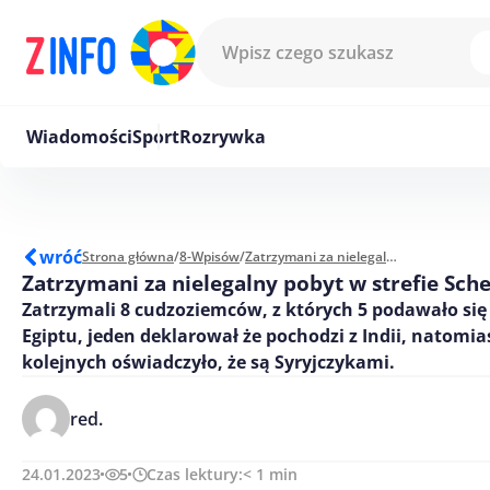
Przejdź do treści
Wiadomości
Sport
Rozrywka
wróć
Strona główna
/
8-Wpisów
/
Zatrzymani za nielegalny pobyt w strefie Schengen
Zatrzymani za nielegalny pobyt w strefie Sch
Zatrzymali 8 cudzoziemców, z których 5 podawało się
Egiptu, jeden deklarował że pochodzi z Indii, natomi
kolejnych oświadczyło, że są Syryjczykami.
red.
24.01.2023
5
Czas lektury:
< 1
min