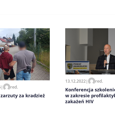
zeglądarce podczas pisania
13.12.2022
|
red.
6
|
red.
Konferencja szkolen
 zarzuty za kradzież
w zakresie profilakty
zakażeń HIV