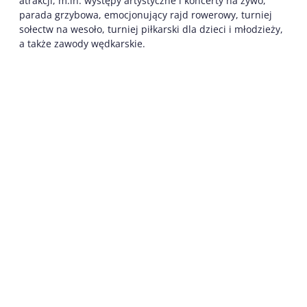
atrakcji, m.in. występy artystyczne i koncerty na żywo,
parada grzybowa, emocjonujący rajd rowerowy, turniej
sołectw na wesoło, turniej piłkarski dla dzieci i młodzieży,
a także zawody wędkarskie.