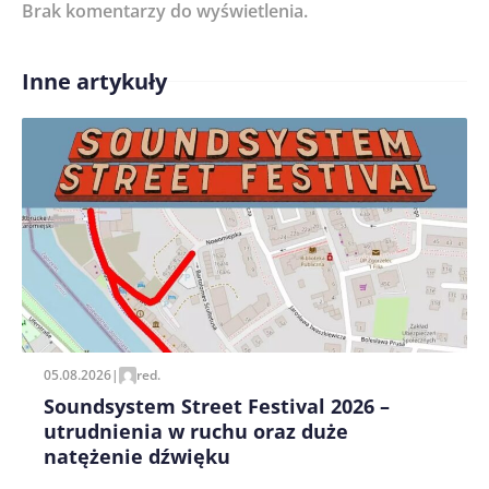
Brak komentarzy do wyświetlenia.
Imię/ Nick*
Inne artykuły
Treść komentarza*
Zapamiętaj moje dane w tej przeglądarce podczas
pisania kolejnych komentarzy.
05.08.2026
|
red.
Soundsystem Street Festival 2026 –
utrudnienia w ruchu oraz duże
natężenie dźwięku