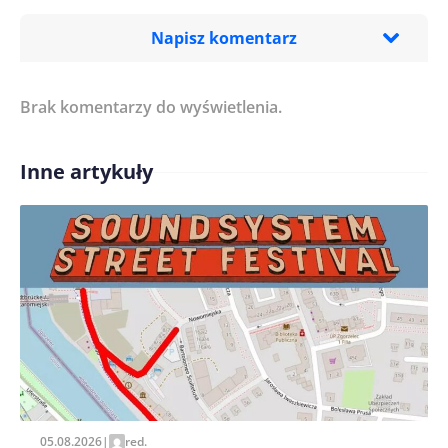
Napisz komentarz
Brak komentarzy do wyświetlenia.
Imię/ Nick*
Inne artykuły
Treść komentarza*
Zapamiętaj moje dane w tej przeglądarce podczas
pisania kolejnych komentarzy.
05.08.2026
|
red.