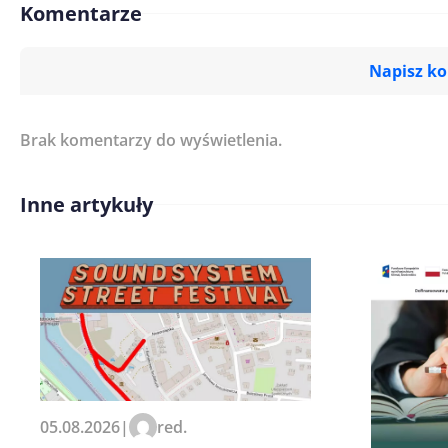
Komentarze
Napisz k
Brak komentarzy do wyświetlenia.
Imię/ Nick*
Inne artykuły
Treść komentarza*
Zapamiętaj moje dane w tej pr
05.08.2026
|
red.
kolejnych komentarzy.