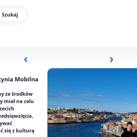
Szukaj
ynia Mobilna
ny ze środków
y miał na celu
zecich
edsięwzięcia,
bywać
 się z kulturą