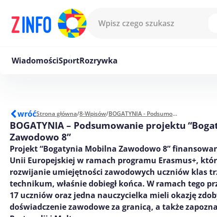
Przejdź do treści
Wiadomości
Sport
Rozrywka
wróć
Strona główna
/
8-Wpisów
/
BOGATYNIA - Podsumowanie projektu “Bogatynia Mobilna Zawodowo 8”
BOGATYNIA – Podsumowanie projektu “Bogat
Zawodowo 8”
Projekt “Bogatynia Mobilna Zawodowo 8” finansowa
Unii Europejskiej w ramach programu Erasmus+, któr
rozwijanie umiejętności zawodowych uczniów klas tr
technikum, właśnie dobiegł końca. W ramach tego prz
17 uczniów oraz jedna nauczycielka mieli okazję zdo
doświadczenie zawodowe za granicą, a także zapoznać