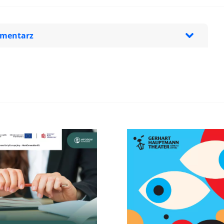
omentarz
zeglądarce podczas pisania