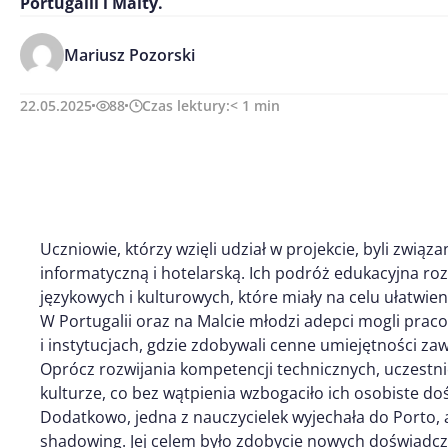
Portugalii i Malty.
Mariusz Pozorski
22.05.2025
88
Czas lektury:
< 1
min
Uczniowie, którzy wzięli udział w projekcie, byli zwią
informatyczną i hotelarską. Ich podróż edukacyjna r
językowych i kulturowych, które miały na celu ułatwie
W Portugalii oraz na Malcie młodzi adepci mogli pr
i instytucjach, gdzie zdobywali cenne umiejętności z
Oprócz rozwijania kompetencji technicznych, uczestnic
kulturze, co bez wątpienia wzbogaciło ich osobiste do
Dodatkowo, jedna z nauczycielek wyjechała do Porto, 
shadowing. Jej celem było zdobycie nowych doświad