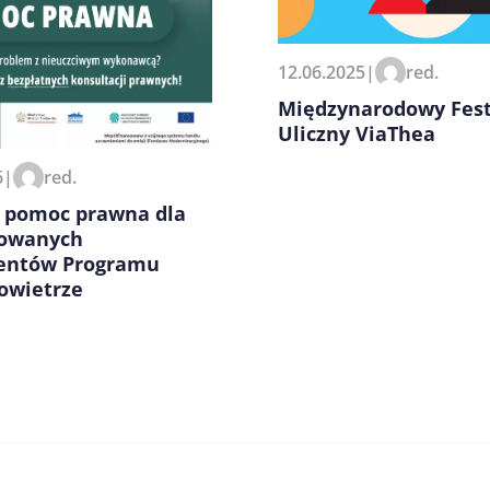
12.06.2025
|
red.
Międzynarodowy Fest
Uliczny ViaThea
6
|
red.
 pomoc prawna dla
owanych
jentów Programu
owietrze