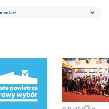
omentarz
zeglądarce podczas pisania
25.11.2025
|
red.