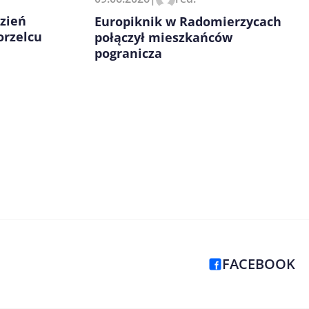
zień
Europiknik w Radomierzycach
orzelcu
połączył mieszkańców
pogranicza
FACEBOOK