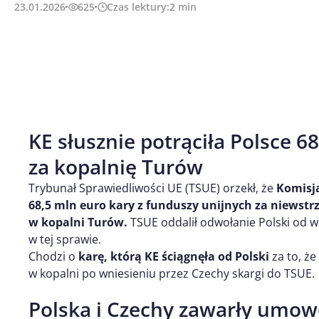
23.01.2026
625
Czas lektury:
2
min
KE słusznie potrąciła Polsce 6
za kopalnię Turów
Trybunał Sprawiedliwości UE (TSUE) orzekł, że
Komisja
68,5 mln euro kary z funduszy unijnych za niews
w kopalni Turów.
TSUE oddalił odwołanie Polski od 
w tej sprawie.
Chodzi o
karę, którą KE ściągnęła od Polski
za to, że
w kopalni po wniesieniu przez Czechy skargi do TSUE.
Polska i Czechy zawarły umow