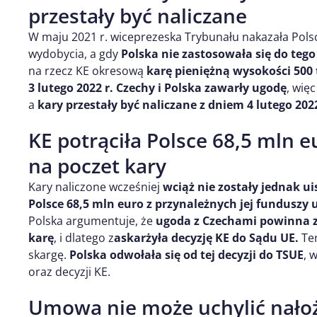
przestały być naliczane
W maju 2021 r. wiceprezeska Trybunału nakazała Pol
wydobycia, a gdy
Polska nie zastosowała się do teg
na rzecz KE okresową
karę pieniężną wysokości 500 
3 lutego 2022 r. Czechy i Polska zawarły ugodę
, wię
a
kary przestały być naliczane z dniem 4 lutego 2022
KE potrąciła Polsce 68,5 mln e
na poczet kary
Kary naliczone wcześniej
wciąż nie zostały jednak ui
Polsce 68,5 mln euro z przynależnych jej funduszy 
Polska argumentuje, że
ugoda z Czechami powinna z
karę
, i dlatego z
askarżyła decyzję KE do Sądu UE.
Ten
skargę.
Polska odwołała się od tej decyzji do TSUE
, 
oraz decyzji KE.
Umowa nie może uchylić nałoż