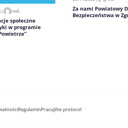
Za nami Powiatowy D
6
|
red.
Bezpieczeństwa w Zg
cje społeczne
tyki w programie
Powietrze”
watności
Regulamin
Pracuj
the protocol