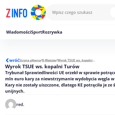
Przejdź do treści
Wiadomości
Sport
Rozrywka
wróć
Strona główna
/
8-Wpisów
/
Wyrok TSUE ws. kopalni Turów
Wyrok TSUE ws. kopalni Turów
Trybunał Sprawiedliwości UE orzekł w sprawie potrące
mln euro kary za niewstrzymanie wydobycia węgla w
Kary nie zostały uiszczone, dlatego KE potrąciła je ze
unijnych.
red.