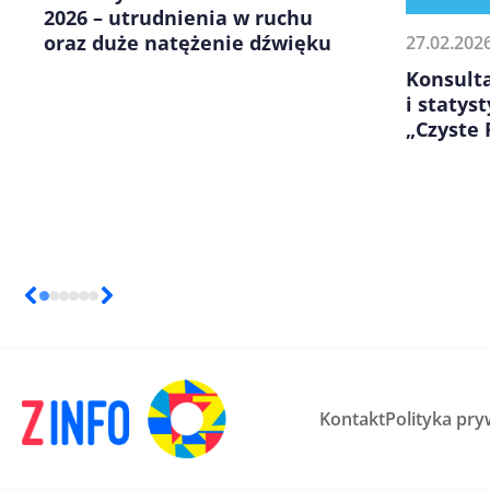
2026 – utrudnienia w ruchu
oraz duże natężenie dźwięku
27.02.202
Konsulta
i statys
„Czyste 
Kontakt
Polityka pry