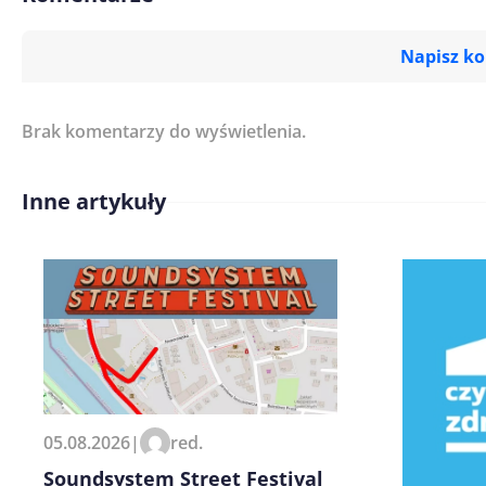
Napisz k
Brak komentarzy do wyświetlenia.
Imię/ Nick*
Inne artykuły
Treść komentarza*
Zapamiętaj moje dane w tej pr
05.08.2026
|
red.
kolejnych komentarzy.
Soundsystem Street Festival