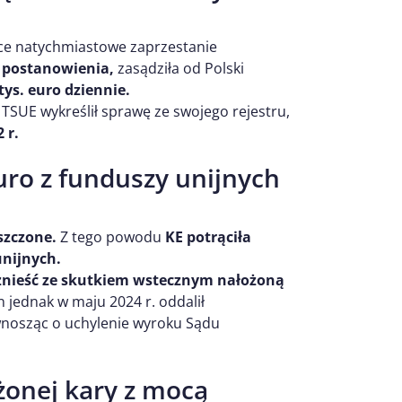
sce natychmiastowe zaprzestanie
o postanowienia,
zasądziła od Polski
tys. euro dziennie.
c TSUE wykreślił sprawę ze swojego rejestru,
 r.
uro z funduszy unijnych
szczone.
Z tego powodu
KE potrąciła
unijnych.
nieść ze skutkiem wstecznym nałożoną
 jednak w maju 2024 r. oddalił
wnosząc o uchylenie wyroku Sądu
onej kary z mocą