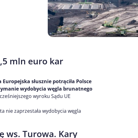
8,5 mln euro kar
 Europejska słusznie potrąciła Polsce
trzymanie wydobycia węgla brunatnego
wcześniejszego wyroku Sądu UE
 ta nie zaprzestała wydobycia węgla
ę ws. Turowa. Kary