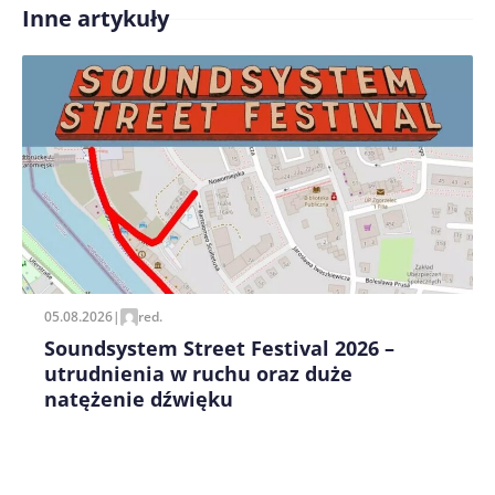
Inne artykuły
Treść komentarza*
Zapamiętaj moje dane w tej przeglądarce podczas
pisania kolejnych komentarzy.
05.08.2026
|
red.
Soundsystem Street Festival 2026 –
utrudnienia w ruchu oraz duże
natężenie dźwięku