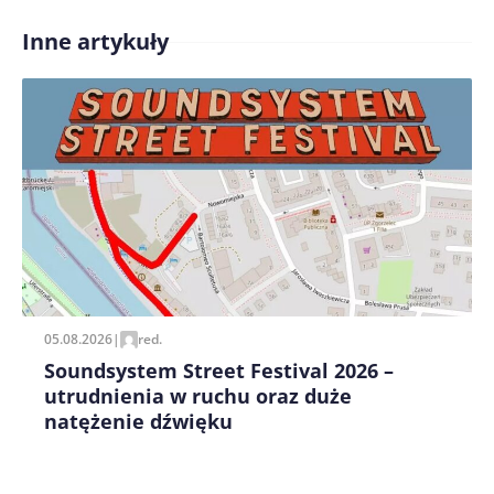
Inne artykuły
Treść komentarza*
Zapamiętaj moje dane w tej przeglądarce podczas
pisania kolejnych komentarzy.
05.08.2026
|
red.
Soundsystem Street Festival 2026 –
utrudnienia w ruchu oraz duże
natężenie dźwięku