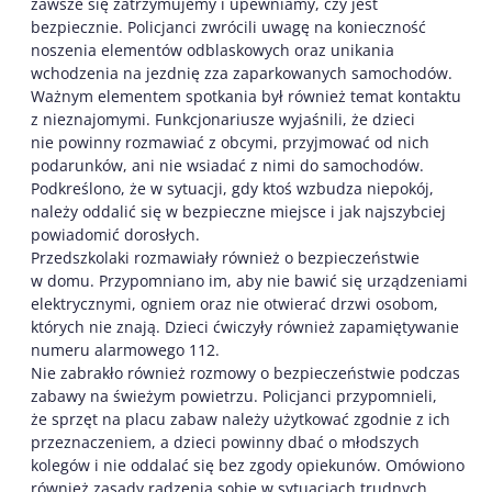
zawsze się zatrzymujemy i upewniamy, czy jest
bezpiecznie. Policjanci zwrócili uwagę na konieczność
noszenia elementów odblaskowych oraz unikania
wchodzenia na jezdnię zza zaparkowanych samochodów.
Ważnym elementem spotkania był również temat kontaktu
z nieznajomymi. Funkcjonariusze wyjaśnili, że dzieci
nie powinny rozmawiać z obcymi, przyjmować od nich
podarunków, ani nie wsiadać z nimi do samochodów.
Podkreślono, że w sytuacji, gdy ktoś wzbudza niepokój,
należy oddalić się w bezpieczne miejsce i jak najszybciej
powiadomić dorosłych.
Przedszkolaki rozmawiały również o bezpieczeństwie
w domu. Przypomniano im, aby nie bawić się urządzeniami
elektrycznymi, ogniem oraz nie otwierać drzwi osobom,
których nie znają. Dzieci ćwiczyły również zapamiętywanie
numeru alarmowego 112.
Nie zabrakło również rozmowy o bezpieczeństwie podczas
zabawy na świeżym powietrzu. Policjanci przypomnieli,
że sprzęt na placu zabaw należy użytkować zgodnie z ich
przeznaczeniem, a dzieci powinny dbać o młodszych
kolegów i nie oddalać się bez zgody opiekunów. Omówiono
również zasady radzenia sobie w sytuacjach trudnych