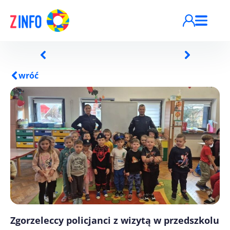
Przejdź do treści
wróć
Zgorzeleccy policjanci z wizytą w przedszkolu