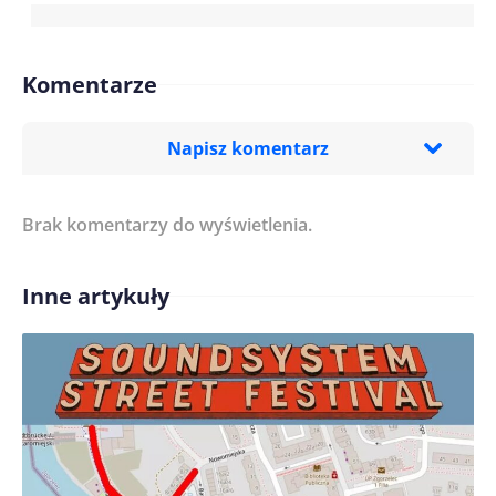
Komentarze
Napisz komentarz
Brak komentarzy do wyświetlenia.
Imię/ Nick*
Inne artykuły
Treść komentarza*