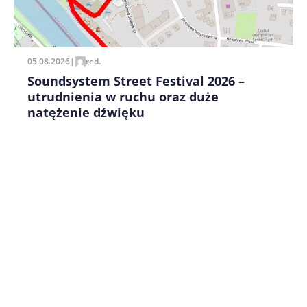
Zapamiętaj moje dane w tej przeglądarce podczas
pisania kolejnych komentarzy.
05.08.2026
|
red.
Soundsystem Street Festival 2026 –
utrudnienia w ruchu oraz duże
natężenie dźwięku