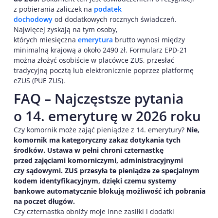
z pobierania zaliczek na
podatek
dochodowy
od dodatkowych rocznych świadczeń.
Najwięcej zyskają na tym osoby,
których miesięczna
emerytura
brutto wynosi między
minimalną krajową a około 2490 zł. Formularz EPD-21
można złożyć osobiście w placówce ZUS, przesłać
tradycyjną pocztą lub elektronicznie poprzez platformę
eZUS (PUE ZUS).
FAQ – Najczęstsze pytania
o 14. emeryturę w 2026 roku
Czy komornik może zająć pieniądze z 14. emerytury?
Nie,
komornik ma kategoryczny zakaz dotykania tych
środków. Ustawa w pełni chroni czternastkę
przed zajęciami komorniczymi, administracyjnymi
czy sądowymi. ZUS przesyła te pieniądze ze specjalnym
kodem identyfikacyjnym, dzięki czemu systemy
bankowe automatycznie blokują możliwość ich pobrania
na poczet długów.
Czy czternastka obniży moje inne zasiłki i dodatki