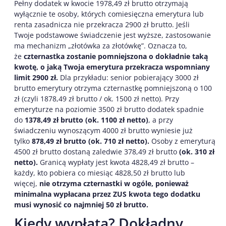
Pełny dodatek w kwocie 1978,49 zł brutto otrzymają
wyłącznie te osoby, których comiesięczna emerytura lub
renta zasadnicza nie przekracza 2900 zł brutto. Jeśli
Twoje podstawowe świadczenie jest wyższe, zastosowanie
ma mechanizm „złotówka za złotówkę”. Oznacza to,
że
czternastka zostanie pomniejszona o dokładnie taką
kwotę, o jaką Twoja emerytura przekracza wspomniany
limit 2900 zł.
Dla przykładu: senior pobierający 3000 zł
brutto emerytury otrzyma czternastkę pomniejszoną o 100
zł (czyli 1878,49 zł brutto / ok. 1500 zł netto). Przy
emeryturze na poziomie 3500 zł brutto dodatek spadnie
do
1378,49 zł brutto (ok. 1100 zł netto)
, a przy
świadczeniu wynoszącym 4000 zł brutto wyniesie już
tylko
878,49 zł brutto (ok. 710 zł netto).
Osoby z emeryturą
4500 zł brutto dostaną zaledwie 378,49 zł brutto
(ok. 310 zł
netto).
Granicą wypłaty jest kwota 4828,49 zł brutto –
każdy, kto pobiera co miesiąc 4828,50 zł brutto lub
więcej,
nie otrzyma czternastki w ogóle, ponieważ
minimalna wypłacana przez ZUS kwota tego dodatku
musi wynosić co najmniej 50 zł brutto.
Kiedy wypłata? Dokładny