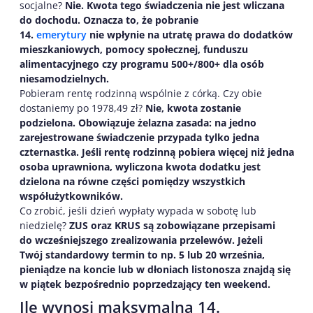
socjalne?
Nie. Kwota tego świadczenia nie jest wliczana
do dochodu. Oznacza to, że pobranie
14.
emerytury
nie wpłynie na utratę prawa do dodatków
mieszkaniowych, pomocy społecznej, funduszu
alimentacyjnego czy programu 500+/800+ dla osób
niesamodzielnych.
Pobieram rentę rodzinną wspólnie z córką. Czy obie
dostaniemy po 1978,49 zł?
Nie, kwota zostanie
podzielona. Obowiązuje żelazna zasada: na jedno
zarejestrowane świadczenie przypada tylko jedna
czternastka. Jeśli rentę rodzinną pobiera więcej niż jedna
osoba uprawniona, wyliczona kwota dodatku jest
dzielona na równe części pomiędzy wszystkich
współużytkowników.
Co zrobić, jeśli dzień wypłaty wypada w sobotę lub
niedzielę?
ZUS oraz KRUS są zobowiązane przepisami
do wcześniejszego zrealizowania przelewów. Jeżeli
Twój standardowy termin to np. 5 lub 20 września,
pieniądze na koncie lub w dłoniach listonosza znajdą się
w piątek bezpośrednio poprzedzający ten weekend.
Ile wynosi maksymalna 14.