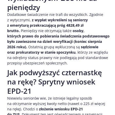
pieniędzy
Dodatkowe świadczenie nie trafi do wszystkich. Zgodnie
z wytycznymi,
z wypłat wykreśleni są seniorzy
z emeryturą przekraczającą próg 4828,49 zł
brutto.
Pieniędzy nie otrzymają także
osoby,
których prawo do pobierania świadczenia podstawowego
było zawieszone na dzień weryfikacji (koniec sierpnia
2026 roku).
Ostatnią grupą wykluczoną są
sędziowie
oraz prokuratorzy w stanie spoczynku
, którzy ze względu
na odrębny status prawny nie podlegają pod standardowe
przepisy ubezpieczeń społecznych.
Jak podwyższyć czternastkę
na rękę? Sprytny wniosek
EPD-21
Niewielu seniorów wie, że istnieje legalny sposób
na otrzymanie wyższej kwoty netto (nawet o 225 zł więcej
na rękę). Chodzi o
złożenie wniosku EPD-21
do ZUS.
Dokument ten jest oświadczeniem o rezygnacji