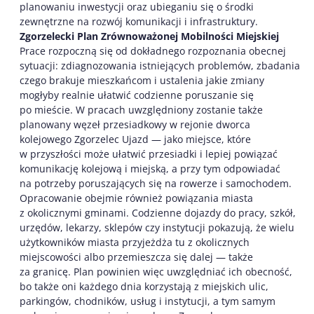
planowaniu inwestycji oraz ubieganiu się o środki
zewnętrzne na rozwój komunikacji i infrastruktury.
Zgorzelecki Plan Zrównoważonej Mobilności Miejskiej
Prace rozpoczną się od dokładnego rozpoznania obecnej
sytuacji: zdiagnozowania istniejących problemów, zbadania
czego brakuje mieszkańcom i ustalenia jakie zmiany
mogłyby realnie ułatwić codzienne poruszanie się
po mieście. W pracach uwzględniony zostanie także
planowany węzeł przesiadkowy w rejonie dworca
kolejowego Zgorzelec Ujazd — jako miejsce, które
w przyszłości może ułatwić przesiadki i lepiej powiązać
komunikację kolejową i miejską, a przy tym odpowiadać
na potrzeby poruszających się na rowerze i samochodem.
Opracowanie obejmie również powiązania miasta
z okolicznymi gminami. Codzienne dojazdy do pracy, szkół,
urzędów, lekarzy, sklepów czy instytucji pokazują, że wielu
użytkowników miasta przyjeżdża tu z okolicznych
miejscowości albo przemieszcza się dalej — także
za granicę. Plan powinien więc uwzględniać ich obecność,
bo także oni każdego dnia korzystają z miejskich ulic,
parkingów, chodników, usług i instytucji, a tym samym