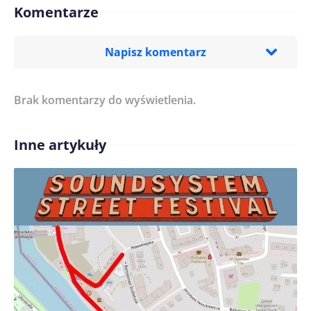
Komentarze
Napisz komentarz
Brak komentarzy do wyświetlenia.
Imię/ Nick*
Inne artykuły
Treść komentarza*
Zapamiętaj moje dane w tej przeglądarce podczas
pisania kolejnych komentarzy.