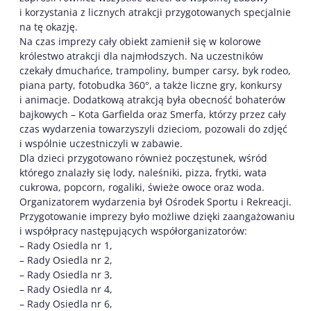
i korzystania z licznych atrakcji przygotowanych specjalnie
na tę okazję.
Na czas imprezy cały obiekt zamienił się w kolorowe
królestwo atrakcji dla najmłodszych. Na uczestników
czekały dmuchańce, trampoliny, bumper carsy, byk rodeo,
piana party, fotobudka 360°, a także liczne gry, konkursy
i animacje. Dodatkową atrakcją była obecność bohaterów
bajkowych – Kota Garfielda oraz Smerfa, którzy przez cały
czas wydarzenia towarzyszyli dzieciom, pozowali do zdjęć
i wspólnie uczestniczyli w zabawie.
Dla dzieci przygotowano również poczęstunek, wśród
którego znalazły się lody, naleśniki, pizza, frytki, wata
cukrowa, popcorn, rogaliki, świeże owoce oraz woda.
Organizatorem wydarzenia był Ośrodek Sportu i Rekreacji.
Przygotowanie imprezy było możliwe dzięki zaangażowaniu
i współpracy następujących współorganizatorów:
– Rady Osiedla nr 1,
– Rady Osiedla nr 2,
– Rady Osiedla nr 3,
– Rady Osiedla nr 4,
– Rady Osiedla nr 6,