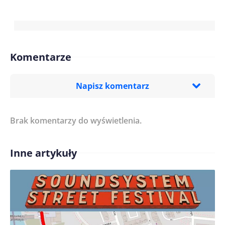
Komentarze
Napisz komentarz
Brak komentarzy do wyświetlenia.
Imię/ Nick*
Inne artykuły
Treść komentarza*