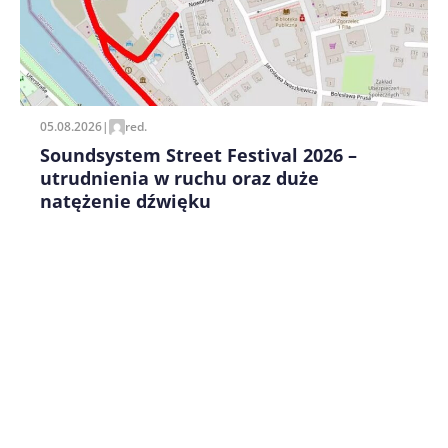
Zapamiętaj moje dane w tej przeglądarce podczas
pisania kolejnych komentarzy.
05.08.2026
|
red.
Soundsystem Street Festival 2026 –
utrudnienia w ruchu oraz duże
natężenie dźwięku