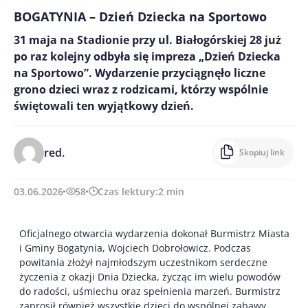
BOGATYNIA – Dzień Dziecka na Sportowo
31 maja na Stadionie przy ul. Białogórskiej 28 już
po raz kolejny odbyła się impreza „Dzień Dziecka
na Sportowo”. Wydarzenie przyciągnęło liczne
grono dzieci wraz z rodzicami, którzy wspólnie
świętowali ten wyjątkowy dzień.
red.
Skopiuj link
03.06.2026
58
Czas lektury:
2
min
Oficjalnego otwarcia wydarzenia dokonał Burmistrz Miasta
i Gminy Bogatynia, Wojciech Dobrołowicz. Podczas
powitania złożył najmłodszym uczestnikom serdeczne
życzenia z okazji Dnia Dziecka, życząc im wielu powodów
do radości, uśmiechu oraz spełnienia marzeń. Burmistrz
zaprosił również wszystkie dzieci do wspólnej zabawy