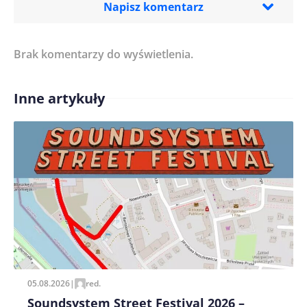
Napisz komentarz
Brak komentarzy do wyświetlenia.
Imię/ Nick*
Inne artykuły
Treść komentarza*
Zapamiętaj moje dane w tej przeglądarce podczas
pisania kolejnych komentarzy.
05.08.2026
|
red.
Soundsystem Street Festival 2026 –