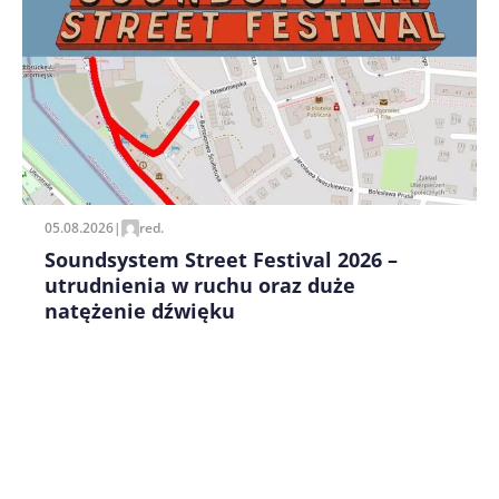
Zapamiętaj moje dane w tej przeglądarce podczas
pisania kolejnych komentarzy.
05.08.2026
|
red.
Soundsystem Street Festival 2026 –
utrudnienia w ruchu oraz duże
natężenie dźwięku