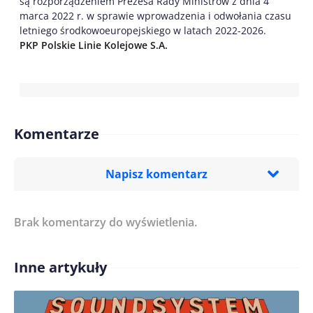
są rozporządzeniem Prezesa Rady Ministrów z dnia 4
marca 2022 r. w sprawie wprowadzenia i odwołania czasu
letniego środkowoeuropejskiego w latach 2022-2026.
PKP Polskie Linie Kolejowe S.A.
Komentarze
Napisz komentarz
Brak komentarzy do wyświetlenia.
Imię/ Nick*
Inne artykuły
Treść komentarza*