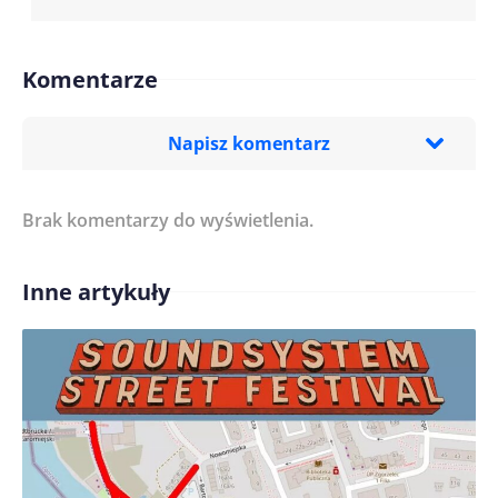
Komentarze
Napisz komentarz
Brak komentarzy do wyświetlenia.
Imię/ Nick*
Inne artykuły
Treść komentarza*