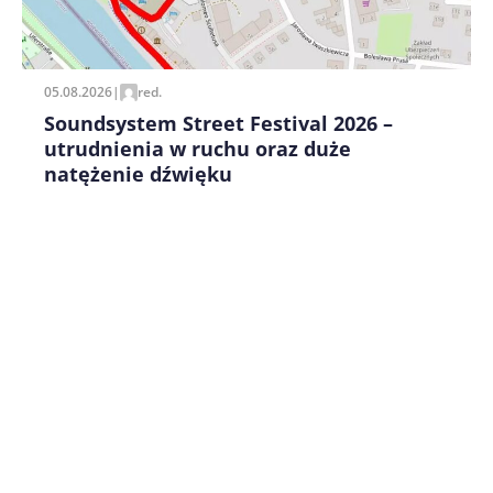
Zapamiętaj moje dane w tej przeglądarce podczas
pisania kolejnych komentarzy.
05.08.2026
|
red.
Soundsystem Street Festival 2026 –
utrudnienia w ruchu oraz duże
natężenie dźwięku