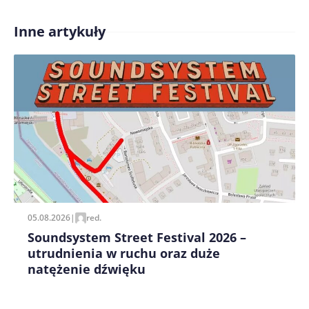
Inne artykuły
Treść komentarza*
Zapamiętaj moje dane w tej przeglądarce podczas
pisania kolejnych komentarzy.
05.08.2026
|
red.
Soundsystem Street Festival 2026 –
utrudnienia w ruchu oraz duże
natężenie dźwięku