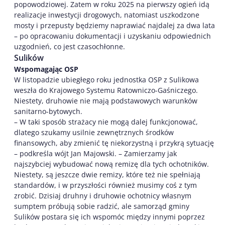
popowodziowej. Zatem w roku 2025 na pierwszy ogień idą
realizacje inwestycji drogowych, natomiast uszkodzone
mosty i przepusty będziemy naprawiać najdalej za dwa lata
– po opracowaniu dokumentacji i uzyskaniu odpowiednich
uzgodnień, co jest czasochłonne.
Sulików
Wspomagając OSP
W listopadzie ubiegłego roku jednostka OSP z Sulikowa
weszła do Krajowego Systemu Ratowniczo-Gaśniczego.
Niestety, druhowie nie mają podstawowych warunków
sanitarno-bytowych.
– W taki sposób strażacy nie mogą dalej funkcjonować,
dlatego szukamy usilnie zewnętrznych środków
finansowych, aby zmienić tę niekorzystną i przykrą sytuację
– podkreśla wójt Jan Majowski. – Zamierzamy jak
najszybciej wybudować nową remizę dla tych ochotników.
Niestety, są jeszcze dwie remizy, które też nie spełniają
standardów, i w przyszłości również musimy coś z tym
zrobić. Dzisiaj druhny i druhowie ochotnicy własnym
sumptem próbują sobie radzić, ale samorząd gminy
Sulików postara się ich wspomóc między innymi poprzez