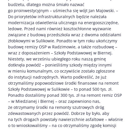
budżetu, dlatego można śmiało nazwać
go proinwestycyjnym – uśmiecha się wójt Jan Majowski. –
Do priorytetów infrastrukturalnych będzie należała
modernizacja oświetlenia ulicznego na energooszczędne,
ledowe. Przed nami również kosztochłonne wyzwanie
związane z budową przedszkola wraz z dwoma oddziałami
żłobkowymi w Sulikowie. Ponadto w tym roku ukończymy
budowę remizy OSP w Radzimowie, a także rozbudowę –
wraz z doposażeniem – Szkoły Podstawowej w Biernej.
Niestety, we wrześniu ubiegłego roku naszą gminę
dotknęła powódź – ponieśliśmy szkody między innymi
w mieniu komunalnym, co oczywiście zostało zgłoszone
do instytucji nadrzędnych. Warto podkreślić, że już
otrzymaliśmy popowodziowe środki finansowe na remont
Szkoły Podstawowej w Sulikowie – to ponad 500 tys. zł.
Ponadto dostaliśmy ponad 300 tys. zł na remont remiz OSP
– w Miedzianej i Biernej – oraz zapewniono nas,
że otrzymamy środki na remonty szutrowych dróg
zdewastowanych przez powódź. Dobrze by było, aby
na tych drogach powstały nawierzchnie asfaltowe – właśnie
o to wnioskowaliśmy – na co otrzymaliśmy zgodę komisji