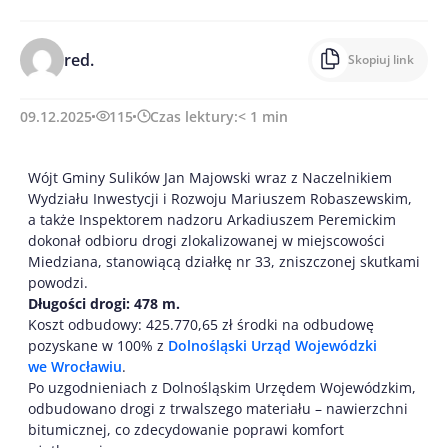
red.
Skopiuj link
09.12.2025
115
Czas lektury:
< 1
min
Wójt Gminy Sulików Jan Majowski wraz z Naczelnikiem
Wydziału Inwestycji i Rozwoju Mariuszem Robaszewskim,
a także Inspektorem nadzoru Arkadiuszem Peremickim
dokonał odbioru drogi zlokalizowanej w miejscowości
Miedziana, stanowiącą działkę nr 33, zniszczonej skutkami
powodzi.
Długości drogi: 478 m.
Koszt odbudowy: 425.770,65 zł środki na odbudowę
pozyskane w 100% z
Dolnośląski Urząd Wojewódzki
we Wrocławiu
.
Po uzgodnieniach z Dolnośląskim Urzędem Wojewódzkim,
odbudowano drogi z trwalszego materiału – nawierzchni
bitumicznej, co zdecydowanie poprawi komfort