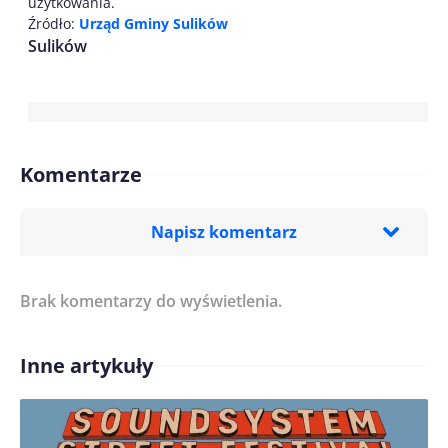
użytkowania.
Źródło:
Urząd Gminy Sulików
Sulików
Komentarze
Napisz komentarz
Brak komentarzy do wyświetlenia.
Imię/ Nick*
Inne artykuły
Treść komentarza*