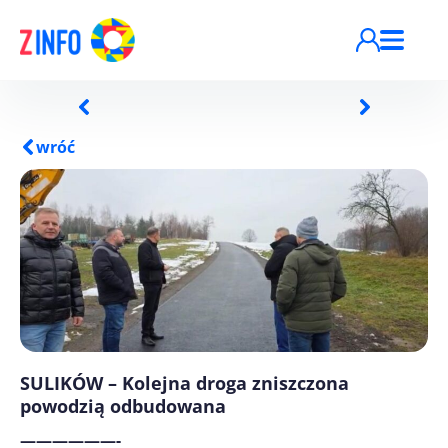
Przejdź do treści
wróć
SULIKÓW – Kolejna droga zniszczona
powodzią odbudowana
——————-