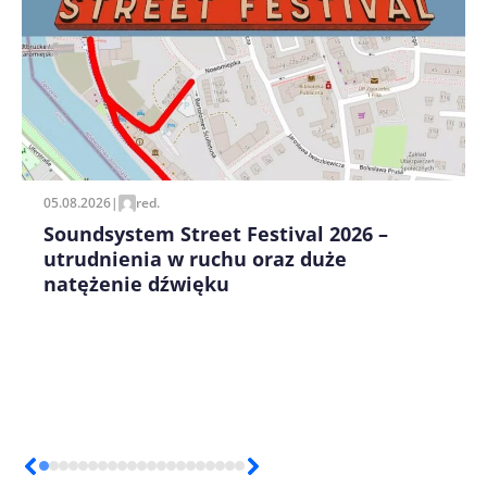
Zapamiętaj moje dane w tej przeglądarce podczas
pisania kolejnych komentarzy.
05.08.2026
|
red.
Soundsystem Street Festival 2026 –
utrudnienia w ruchu oraz duże
natężenie dźwięku