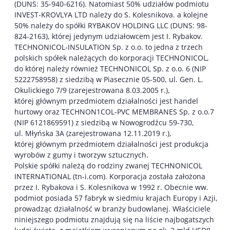
(DUNS: 35-940-6216). Natomiast 50% udziałów podmiotu
INVEST-KROVLYA LTD należy do S. Kolesnikova. a kolejne
50% należy do spółki RYBAKOV HOLDING LLC (DUNS: 98-
824-2163), której jedynym udziałowcem jest I. Rybakov.
TECHNONICOL-INSULATION Sp. z o.o. to jedna z trzech
polskich spółek należących do korporacji TECHNONICOL,
do której należy również TECHNONICOL Sp. z o.o. 6 (NIP
5222758958) z siedzibą w Piasecznie 05-500, ul. Gen. L.
Okulickiego 7/9 (zarejestrowana 8.03.2005 r.),
której głównym przedmiotem działalności jest handel
hurtowy oraz TECHNON1COL-PVC MEMBRANES Sp. z o.o.7
(NIP 6121869591) z siedzibą w Nowogrodźcu 59-730,
ul. Młyńska 3A (zarejestrowana 12.11.2019 r.),
której głównym przedmiotem działalności jest produkcja
wyrobów z gumy i tworzyw sztucznych.
Polskie spółki należą do rodziny zwanej TECHNONICOL
INTERNATIONAL (tn-i.com). Korporacja została założona
przez I. Rybakova i S. Kolesnikova w 1992 r. Obecnie ww.
podmiot posiada 57 fabryk w siedmiu krajach Europy i Azji,
prowadząc działalność w branży budowlanej. Właściciele
niniejszego podmiotu znajdują się na liście najbogatszych