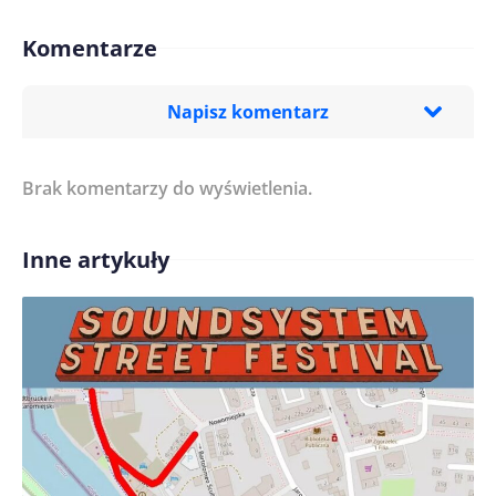
Komentarze
Napisz komentarz
Brak komentarzy do wyświetlenia.
Imię/ Nick*
Inne artykuły
Treść komentarza*
Zapamiętaj moje dane w tej przeglądarce podczas
pisania kolejnych komentarzy.