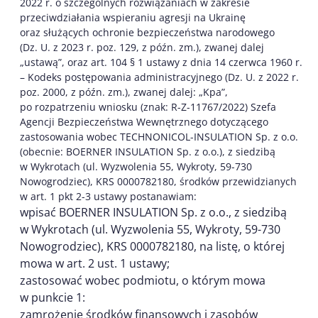
2022 r. o szczególnych rozwiązaniach w zakresie
przeciwdziałania wspieraniu agresji na Ukrainę
oraz służących ochronie bezpieczeństwa narodowego
(Dz. U. z 2023 r. poz. 129, z późn. zm.), zwanej dalej
„ustawą”, oraz art. 104 § 1 ustawy z dnia 14 czerwca 1960 r.
– Kodeks postępowania administracyjnego (Dz. U. z 2022 r.
poz. 2000, z późn. zm.), zwanej dalej: „Kpa”,
po rozpatrzeniu wniosku (znak: R-Z-11767/2022) Szefa
Agencji Bezpieczeństwa Wewnętrznego dotyczącego
zastosowania wobec TECHNONICOL-INSULATION Sp. z o.o.
(obecnie: BOERNER INSULATION Sp. z o.o.), z siedzibą
w Wykrotach (ul. Wyzwolenia 55, Wykroty, 59-730
Nowogrodziec), KRS 0000782180, środków przewidzianych
w art. 1 pkt 2-3 ustawy postanawiam:
wpisać BOERNER INSULATION Sp. z o.o., z siedzibą
w Wykrotach (ul. Wyzwolenia 55, Wykroty, 59-730
Nowogrodziec), KRS 0000782180, na listę, o której
mowa w art. 2 ust. 1 ustawy;
zastosować wobec podmiotu, o którym mowa
w punkcie 1:
zamrożenie środków finansowych i zasobów