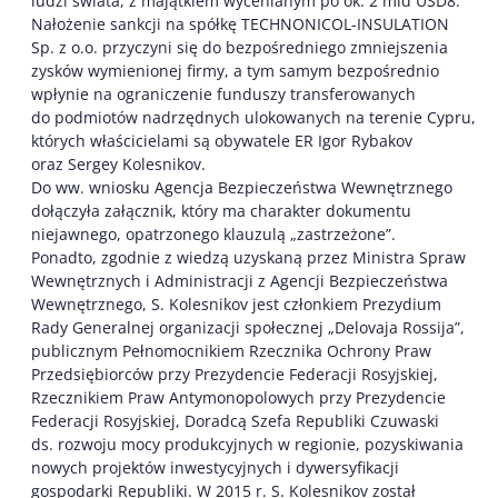
ludzi świata, z majątkiem wycenianym po ok. 2 mld USD8.
Nałożenie sankcji na spółkę TECHNONICOL-INSULATION
Sp. z o.o. przyczyni się do bezpośredniego zmniejszenia
zysków wymienionej firmy, a tym samym bezpośrednio
wpłynie na ograniczenie funduszy transferowanych
do podmiotów nadrzędnych ulokowanych na terenie Cypru,
których właścicielami są obywatele ER Igor Rybakov
oraz Sergey Kolesnikov.
Do ww. wniosku Agencja Bezpieczeństwa Wewnętrznego
dołączyła załącznik, który ma charakter dokumentu
niejawnego, opatrzonego klauzulą „zastrzeżone”.
Ponadto, zgodnie z wiedzą uzyskaną przez Ministra Spraw
Wewnętrznych i Administracji z Agencji Bezpieczeństwa
Wewnętrznego, S. Kolesnikov jest członkiem Prezydium
Rady Generalnej organizacji społecznej „Delovaja Rossija”,
publicznym Pełnomocnikiem Rzecznika Ochrony Praw
Przedsiębiorców przy Prezydencie Federacji Rosyjskiej,
Rzecznikiem Praw Antymonopolowych przy Prezydencie
Federacji Rosyjskiej, Doradcą Szefa Republiki Czuwaski
ds. rozwoju mocy produkcyjnych w regionie, pozyskiwania
nowych projektów inwestycyjnych i dywersyfikacji
gospodarki Republiki. W 2015 r. S. Kolesnikov został