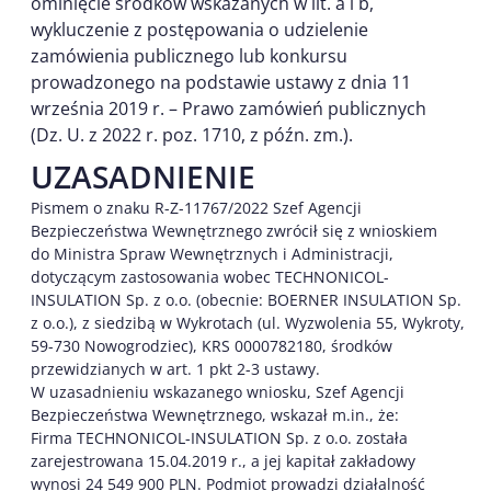
ominięcie środków wskazanych w lit. a i b,
wykluczenie z postępowania o udzielenie
zamówienia publicznego lub konkursu
prowadzonego na podstawie ustawy z dnia 11
września 2019 r. – Prawo zamówień publicznych
(Dz. U. z 2022 r. poz. 1710, z późn. zm.).
UZASADNIENIE
Pismem o znaku R-Z-11767/2022 Szef Agencji
Bezpieczeństwa Wewnętrznego zwrócił się z wnioskiem
do Ministra Spraw Wewnętrznych i Administracji,
dotyczącym zastosowania wobec TECHNONICOL-
INSULATION Sp. z o.o. (obecnie: BOERNER INSULATION Sp.
z o.o.), z siedzibą w Wykrotach (ul. Wyzwolenia 55, Wykroty,
59-730 Nowogrodziec), KRS 0000782180, środków
przewidzianych w art. 1 pkt 2-3 ustawy.
W uzasadnieniu wskazanego wniosku, Szef Agencji
Bezpieczeństwa Wewnętrznego, wskazał m.in., że:
Firma TECHNONICOL-INSULATION Sp. z o.o. została
zarejestrowana 15.04.2019 r., a jej kapitał zakładowy
wynosi 24 549 900 PLN. Podmiot prowadzi działalność