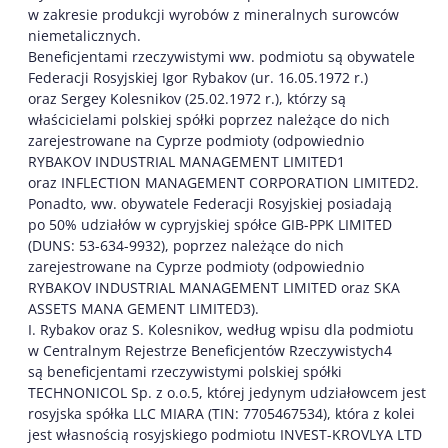
w zakresie produkcji wyrobów z mineralnych surowców
niemetalicznych.
Beneficjentami rzeczywistymi ww. podmiotu są obywatele
Federacji Rosyjskiej Igor Rybakov (ur. 16.05.1972 r.)
oraz Sergey Kolesnikov (25.02.1972 r.), którzy są
właścicielami polskiej spółki poprzez należące do nich
zarejestrowane na Cyprze podmioty (odpowiednio
RYBAKOV INDUSTRIAL MANAGEMENT LIMITED1
oraz INFLECTION MANAGEMENT CORPORATION LIMITED2.
Ponadto, ww. obywatele Federacji Rosyjskiej posiadają
po 50% udziałów w cypryjskiej spółce GIB-PPK LIMITED
(DUNS: 53-634-9932), poprzez należące do nich
zarejestrowane na Cyprze podmioty (odpowiednio
RYBAKOV INDUSTRIAL MANAGEMENT LIMITED oraz SKA
ASSETS MANA GEMENT LIMITED3).
I. Rybakov oraz S. Kolesnikov, według wpisu dla podmiotu
w Centralnym Rejestrze Beneficjentów Rzeczywistych4
są beneficjentami rzeczywistymi polskiej spółki
TECHNONICOL Sp. z o.o.5, której jedynym udziałowcem jest
rosyjska spółka LLC MIARA (TIN: 7705467534), która z kolei
jest własnością rosyjskiego podmiotu INVEST-KROVLYA LTD