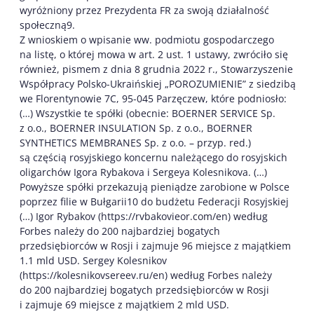
wyróżniony przez Prezydenta FR za swoją działalność
społeczną9.
Z wnioskiem o wpisanie ww. podmiotu gospodarczego
na listę, o której mowa w art. 2 ust. 1 ustawy, zwróciło się
również, pismem z dnia 8 grudnia 2022 r., Stowarzyszenie
Współpracy Polsko-Ukraińskiej „POROZUMIENIE” z siedzibą
we Florentynowie 7C, 95-045 Parzęczew, które podniosło:
(…) Wszystkie te spółki (obecnie: BOERNER SERVICE Sp.
z o.o., BOERNER INSULATION Sp. z o.o., BOERNER
SYNTHETICS MEMBRANES Sp. z o.o. – przyp. red.)
są częścią rosyjskiego koncernu należącego do rosyjskich
oligarchów Igora Rybakova i Sergeya Kolesnikova. (…)
Powyższe spółki przekazują pieniądze zarobione w Polsce
poprzez filie w Bułgarii10 do budżetu Federacji Rosyjskiej
(…) Igor Rybakov (https://rvbakovieor.com/en) według
Forbes należy do 200 najbardziej bogatych
przedsiębiorców w Rosji i zajmuje 96 miejsce z majątkiem
1.1 mld USD. Sergey Kolesnikov
(https://kolesnikovsereev.ru/en) według Forbes należy
do 200 najbardziej bogatych przedsiębiorców w Rosji
i zajmuje 69 miejsce z majątkiem 2 mld USD.