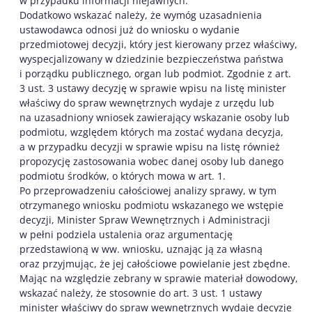
w przypadku informacji niejawnych.
Dodatkowo wskazać należy, że wymóg uzasadnienia
ustawodawca odnosi już do wniosku o wydanie
przedmiotowej decyzji, który jest kierowany przez właściwy,
wyspecjalizowany w dziedzinie bezpieczeństwa państwa
i porządku publicznego, organ lub podmiot. Zgodnie z art.
3 ust. 3 ustawy decyzję w sprawie wpisu na listę minister
właściwy do spraw wewnętrznych wydaje z urzędu lub
na uzasadniony wniosek zawierający wskazanie osoby lub
podmiotu, względem których ma zostać wydana decyzja,
a w przypadku decyzji w sprawie wpisu na listę również
propozycję zastosowania wobec danej osoby lub danego
podmiotu środków, o których mowa w art. 1.
Po przeprowadzeniu całościowej analizy sprawy, w tym
otrzymanego wniosku podmiotu wskazanego we wstępie
decyzji, Minister Spraw Wewnętrznych i Administracji
w pełni podziela ustalenia oraz argumentację
przedstawioną w ww. wniosku, uznając ją za własną
oraz przyjmując, że jej całościowe powielanie jest zbędne.
Mając na względzie zebrany w sprawie materiał dowodowy,
wskazać należy, że stosownie do art. 3 ust. 1 ustawy
minister właściwy do spraw wewnętrznych wydaje decyzje