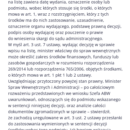
na listę zawiera datę wydania, oznaczenie osoby lub
podmiotu, wobec których stosuje się środki, o których
mowa w art. 1, wraz z rozstrzygnięciem, który z tych
środków ma do nich zastosowanie, uzasadnienie,
oznaczenie organu wydającego, podstawę prawną decyzji,
podpis osoby wydającej oraz pouczenie o prawie
do wniesienia skargi do sądu administracyjnego.
W myśl art. 3 ust. 7 ustawy, wydając decyzję w sprawie
wpisu na listę, minister właściwy do spraw wewnętrznych
może określić zakres środków finansowych, funduszy lub
zasobów gospodarczych w rozumieniu rozporządzenia
269/2014 lub rozporządzenia 765/2006, objętych środkami,
o których mowa w art. 1 pkt 1 lub 2 ustawy.
Uwzględniając przytoczony powyżej stan prawny, Minister
Spraw Wewnętrznych i Administracji – po całościowym
rozważeniu przedstawionych we wniosku Szefa ABW
uwarunkowań, odnoszących się do podmiotu wskazanego
w sentencji niniejszej decyzji, oraz analizie całości
dokumentów zgromadzonych w sprawie – stwierdził,
że zachodzą uregulowane w art. 3 ust. 2 ustawy przesłanki
do zastosowania wymienionych w sentencji decyzji
środków wobec tego podmiotu. Jak bowiem wskazują