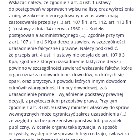
Wskazać należy, że zgodnie z art. 4 ust. 1 ustawy
do postępowań w sprawach wpisu na listę oraz wykreślenia
z niej, w zakresie nieuregulowanym w ustawie, mają
zastosowanie przepisy (…) art. 107 § 1, art. 112, art. 113 § 1
(…) ustawy z dnia 14 czerwca 1960 r. – Kodeks
postępowania administracyjnego (…). Zgodnie przy tym
z art. 107 § 1 pkt 6 Kpa decyzja zawiera w szczególności
uzasadnienie faktyczne i prawne. Należy podkreślić,
że przepis art. 4 ust. 1 ustawy nie odsyła do art. 107 § 3
Kpa, zgodnie z którym uzasadnienie faktyczne decyzji
powinno w szczególności zawierać wskazanie faktów, które
organ uznał za udowodnione, dowodów, na których się
oparł, oraz przyczyn, z powodu których innym dowodom
odmówił wiarygodności i mocy dowodowej, zaś
uzasadnienie prawne – wyjaśnienie podstawy prawnej
decyzji, z przytoczeniem przepisów prawa. Przy tym
zgodnie z art. 3 ust. 9 ustawy minister właściwy do spraw
wewnętrznych może ograniczyć zakres uzasadnienia (…)
ze względu na bezpieczeństwo państwa lub porządek
publiczny. W ocenie organu taka sytuacja, w sposób
oczywisty, występuje w sprawach tego rodzaju, zwłaszcza