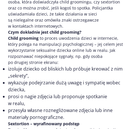
osoba, która doświadczyła child groomingu, czy sextortion
oraz co można zrobić, jeśli kogoś to spotka. Policjantka
uświadamiała dzieci, że takie działania w sieci
są nielegalne oraz omówiła znaki ostrzegawcze
w kontaktach internetowych.
Czym dokładnie jest child grooming?
Child grooming
to proces uwodzenia dzieci w internecie,
który polega na manipulacji psychologicznej – jej celem jest
wykorzystanie seksualne dziecka online lub w realu. Jak
rozpoznawać niepokojące sygnały, np. gdy osoba
po drugiej stronie ekranu:
izoluje dziecko od bliskich lub próbuje kreować z nim
„sekrety”,
wykazuje podejrzanie dużą uwagę i sympatię wobec
dziecka,
prosi o nagie zdjęcia lub proponuje spotkanie
w realu,
przesyła własne roznegliżowane zdjęcia lub inne
materiały pornograficzne.
Sextortion – wyrafinowany podstęp