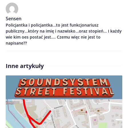
Imię/ Nick*
Sensen
Policjantka i policjantka...to jest funkcjonariusz
Treść komentarza*
publiczny...który na imię i nazwisko...oraz stopień... I każdy
wie kim oes postać jest.... Czemu więc nie jest to
napisane??
Inne artykuły
Zapamiętaj moje dane w tej przeglądarce podczas
pisania kolejnych komentarzy.