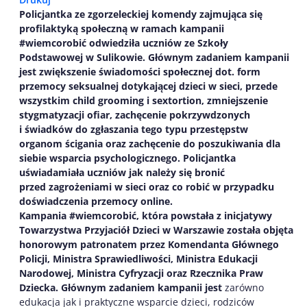
Policjantka ze zgorzeleckiej komendy zajmująca się
profilaktyką społeczną w ramach kampanii
#wiemcorobić odwiedziła uczniów ze Szkoły
Podstawowej w Sulikowie. Głównym zadaniem kampanii
jest zwiększenie świadomości społecznej dot. form
przemocy seksualnej dotykającej dzieci w sieci, przede
wszystkim child grooming i sextortion, zmniejszenie
stygmatyzacji ofiar, zachęcenie pokrzywdzonych
i świadków do zgłaszania tego typu przestępstw
organom ścigania oraz zachęcenie do poszukiwania dla
siebie wsparcia psychologicznego. Policjantka
uświadamiała uczniów jak należy się bronić
przed zagrożeniami w sieci oraz co robić w przypadku
doświadczenia przemocy online.
Kampania #wiemcorobić, która powstała z inicjatywy
Towarzystwa Przyjaciół Dzieci w Warszawie została objęta
honorowym patronatem przez Komendanta Głównego
Policji, Ministra Sprawiedliwości, Ministra Edukacji
Narodowej, Ministra Cyfryzacji oraz Rzecznika Praw
Dziecka. Głównym zadaniem kampanii jest
zarówno
edukacja jak i praktyczne wsparcie dzieci, rodziców