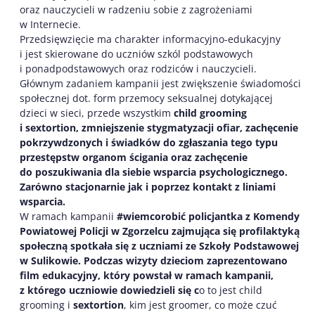
oraz nauczycieli w radzeniu sobie z zagrożeniami
w Internecie.
Przedsięwzięcie ma charakter informacyjno-edukacyjny
i jest skierowane do uczniów szkól podstawowych
i ponadpodstawowych oraz rodziców i nauczycieli.
Głównym zadaniem kampanii jest zwiększenie świadomości
społecznej dot. form przemocy seksualnej dotykającej
dzieci w sieci, przede wszystkim
child grooming
i sextortion, zmniejszenie stygmatyzacji ofiar, zachęcenie
pokrzywdzonych i świadków do zgłaszania tego typu
przestępstw organom ścigania oraz zachęcenie
do poszukiwania dla siebie wsparcia psychologicznego.
Zarówno stacjonarnie jak i poprzez kontakt z liniami
wsparcia.
W ramach kampanii
#wiemcorobić policjantka z Komendy
Powiatowej
P
olicji w Zgorzelcu zajmująca się profilaktyką
społeczną spotkała się z uczniami ze Szkoły Podstawowej
w Sulikowie. Podczas wizyty dzieciom zaprezentowano
film edukacyjny, który powstał w ramach kampanii,
z którego uczniowie dowiedzieli się c
o to jest child
grooming i
sextortion
, kim jest groomer, co może czuć