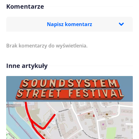
Komentarze
Napisz komentarz
Brak komentarzy do wyświetlenia.
Imię/ Nick*
Inne artykuły
Treść komentarza*
Zapamiętaj moje dane w tej przeglądarce podczas
pisania kolejnych komentarzy.