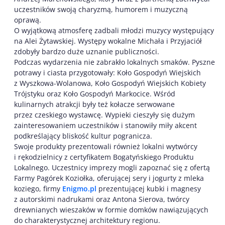
uczestników swoją charyzmą, humorem i muzyczną
oprawą.
O wyjątkową atmosferę zadbali młodzi muzycy występujący
na Alei Żytawskiej. Występy wokalne Michała i Przyjaciół
zdobyły bardzo duże uznanie publiczności.
Podczas wydarzenia nie zabrakło lokalnych smaków. Pyszne
potrawy i ciasta przygotowały: Koło Gospodyń Wiejskich
z Wyszkowa-Wolanowa, Koło Gospodyń Wiejskich Kobiety
Trójstyku oraz Koło Gospodyń Markocice. Wśród
kulinarnych atrakcji były też kołacze serwowane
przez czeskiego wystawcę. Wypieki cieszyły się dużym
zainteresowaniem uczestników i stanowiły miły akcent
podkreślający bliskość kultur pogranicza.
Swoje produkty prezentowali również lokalni wytwórcy
i rękodzielnicy z certyfikatem Bogatyńskiego Produktu
Lokalnego. Uczestnicy imprezy mogli zapoznać się z ofertą
Farmy Pagórek Koziołka, oferującej sery i jogurty z mleka
koziego, firmy
Enigmo.pl
prezentującej kubki i magnesy
z autorskimi nadrukami oraz Antona Sierova, twórcy
drewnianych wieszaków w formie domków nawiązujących
do charakterystycznej architektury regionu.