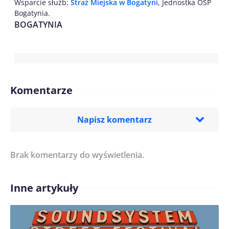
Wsparcie służb:
Straż Miejska w Bogatyni
, Jednostka OSP
Bogatynia.
BOGATYNIA
Komentarze
Napisz komentarz
Brak komentarzy do wyświetlenia.
Imię/ Nick*
Inne artykuły
Treść komentarza*