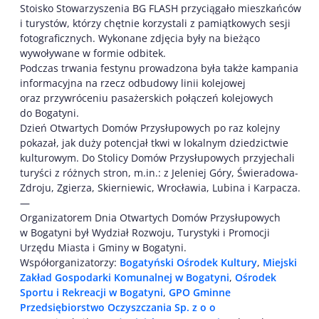
Stoisko Stowarzyszenia BG FLASH przyciągało mieszkańców
i turystów, którzy chętnie korzystali z pamiątkowych sesji
fotograficznych. Wykonane zdjęcia były na bieżąco
wywoływane w formie odbitek.
Podczas trwania festynu prowadzona była także kampania
informacyjna na rzecz odbudowy linii kolejowej
oraz przywróceniu pasażerskich połączeń kolejowych
do Bogatyni.
Dzień Otwartych Domów Przysłupowych po raz kolejny
pokazał, jak duży potencjał tkwi w lokalnym dziedzictwie
kulturowym. Do Stolicy Domów Przysłupowych przyjechali
turyści z różnych stron, m.in.: z Jeleniej Góry, Świeradowa-
Zdroju, Zgierza, Skierniewic, Wrocławia, Lubina i Karpacza.
—
Organizatorem Dnia Otwartych Domów Przysłupowych
w Bogatyni był Wydział Rozwoju, Turystyki i Promocji
Urzędu Miasta i Gminy w Bogatyni.
Współorganizatorzy:
Bogatyński Ośrodek Kultury
,
Miejski
Zakład Gospodarki Komunalnej w Bogatyni
,
Ośrodek
Sportu i Rekreacji w Bogatyni
,
GPO Gminne
Przedsiębiorstwo Oczyszczania Sp. z o o