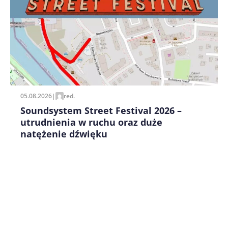
Zapamiętaj moje dane w tej przeglądarce podczas
pisania kolejnych komentarzy.
05.08.2026
|
red.
Soundsystem Street Festival 2026 –
utrudnienia w ruchu oraz duże
natężenie dźwięku