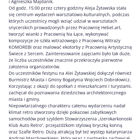
i Agnieszka Majdanik.
Od godz. 15:00 przez cztery godziny Aleja Żytawska stała
się centrum wydarzeń warsztatowo-kulturalnych, podczas
których uczestnicy mogli wziąć udział w warsztatach
snycerskich prowadzonych przez Pracownię Hebel.art,
tworzyć wianki z Pracownią Na Łące, wykonywać
kompozycje ze szkła witrażowego z Pracownią Witraży
KOMOREBI oraz malować ekotorby z Pracownią Artystyczną
Świece z Sercem. Zainteresowanie zajęciami było tak duże,
że liczba uczestników znacznie przekroczyła pierwotne
założenia organizatorów.
Do uczestników festynu na Alei Żytawskiej dołączył również
Burmistrz Miasta i Gminy Bogatynia Wojciech Dobrołowicz.
Korzystając z okazji do spotkań z mieszkańcami i turystami,
zachęcał do poznawania dziedzictwa architektonicznego
miasta i gminy.
Niepowtarzalnego charakteru całemu wydarzeniu nadał
klimat retro stworzony dzięki pokazowi zabytkowych
samochodów pod szyldem Stowarzyszenia „Izerokarkonoski
Klub Auto Retro”, przejażdżkom stylową bryczką konną
oraz Szafie Retro. Dużą atrakcją był też występ kataryniarza
Andrzej Marchowskiego, który wraz z partnerką zachwycał