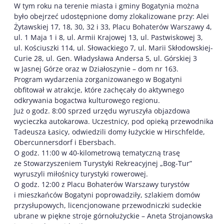
W tym roku na terenie miasta i gminy Bogatynia można
było obejrzeć udostępnione domy zlokalizowane przy: Alei
Żytawskiej 17, 18, 30, 32 i 33, Placu Bohaterów Warszawy 4,
ul. 1 Maja 1 i 8, ul. Armii Krajowej 13, ul. Pastwiskowej 3,
ul. Kościuszki 114, ul. Słowackiego 7, ul. Marii Skłodowskiej-
Curie 28, ul. Gen. Władysława Andersa 5, ul. Górskiej 3
w Jasnej Górze oraz w Działoszynie – dom nr 163.
Program wydarzenia zorganizowanego w Bogatyni
obfitował w atrakcje, które zachęcały do aktywnego
odkrywania bogactwa kulturowego regionu.
Już o godz. 8:00 sprzed urzędu wyruszyła objazdowa
wycieczka autokarowa. Uczestnicy, pod opieką przewodnika
Tadeusza Łasicy, odwiedzili domy łużyckie w Hirschfelde,
Obercunnersdorf i Ebersbach.
O godz. 11:00 w 40-kilometrową tematyczną trasę
ze Stowarzyszeniem Turystyki Rekreacyjnej „Bog-Tur”
wyruszyli miłośnicy turystyki rowerowej.
O godz. 12:00 z Placu Bohaterów Warszawy turystów
i mieszkańców Bogatyni poprowadziły, szlakiem domów
przysłupowych, licencjonowane przewodniczki sudeckie
ubrane w piękne stroje górnołużyckie – Aneta Strojanowska