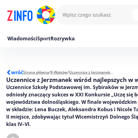
Przejdź do treści
Wiadomości
Sport
Rozrywka
wróć
Strona główna
/
8-Wpisów
/
Uczennice z Jerzmanek wśród najlepszych w województwie
Uczennice z Jerzmanek wśród najlepszych w
Uczennice Szkoły Podstawowej im. Sybiraków w Jer
odniosły znaczący sukces w XXI Konkursie „Uczę się b
województwa dolnośląskiego. W finale wojewódzkim
w składzie: Lena Buczek, Aleksandra Kobus i Nicole T
II miejsce, zdobywając tytuł Wicemistrzyń Dolnego Śl
klas IV–VI.