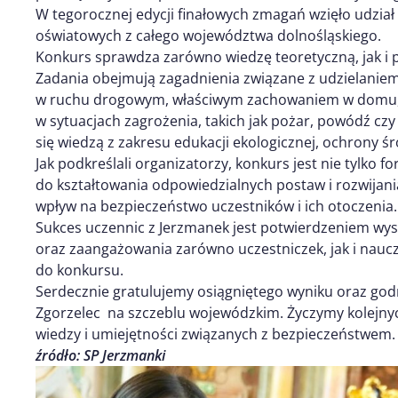
W tegorocznej edycji finałowych zmagań wzięło udzia
oświatowych z całego województwa dolnośląskiego.
Konkurs sprawdza zarówno wiedzę teoretyczną, jak i 
Zadania obejmują zagadnienia związane z udzielani
w ruchu drogowym, właściwym zachowaniem w domu, sz
w sytuacjach zagrożenia, takich jak pożar, powódź c
się wiedzą z zakresu edukacji ekologicznej, ochrony ś
Jak podkreślali organizatorzy, konkurs jest nie tylko f
do kształtowania odpowiedzialnych postaw i rozwijani
wpływ na bezpieczeństwo uczestników i ich otoczenia.
Sukces uczennic z Jerzmanek jest potwierdzeniem w
oraz zaangażowania zarówno uczestniczek, jak i naucz
do konkursu.
Serdecznie gratulujemy osiągniętego wyniku oraz god
Zgorzelec na szczeblu wojewódzkim. Życzymy kolejny
wiedzy i umiejętności związanych z bezpieczeństwem.
źródło: SP Jerzmanki