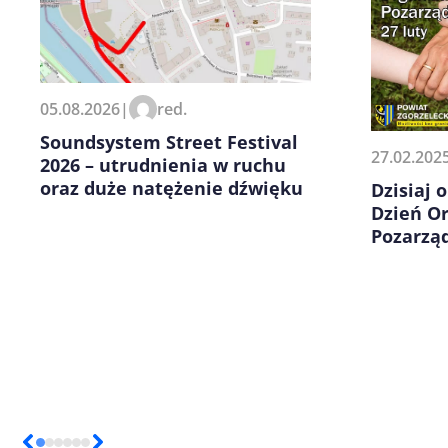
Zapamiętaj moje dane w tej pr
05.08.2026
|
red.
kolejnych komentarzy.
Soundsystem Street Festival
27.02.202
2026 – utrudnienia w ruchu
oraz duże natężenie dźwięku
Dzisiaj
Dzień Or
Pozarzą