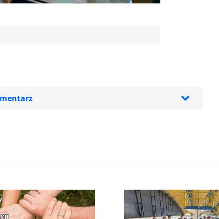
omentarz