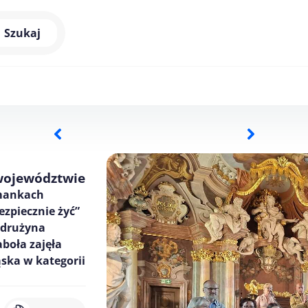
Szukaj
 województwie
zmankach
ezpiecznie żyć”
 drużyna
aboła zajęła
ąska w kategorii