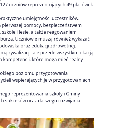
ł 127 uczniów reprezentujących 49 placówek
praktyczne umiejętności uczestników.
em pierwszej pomocy, bezpieczeństwem
kole i lesie, a także reagowaniem
zy burza. Uczniowie muszą również wykazać
rodowiska oraz edukacji zdrowotnej.
ormą rywalizacji, ale przede wszystkim okazją
a kompetencji, które mogą mieć realny
ysokiego poziomu przygotowania
ycieli wspierających je w przygotowaniach
nego reprezentowania szkoły i Gminy
ch sukcesów oraz dalszego rozwijania