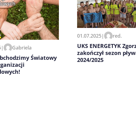
zeglądarce podczas pisania
01.07.2025
|
red.
UKS ENERGETYK Zgorz
5
|
Gabriela
zakończył sezon pływ
 obchodzimy Światowy
2024/2025
ganizacji
dowych!