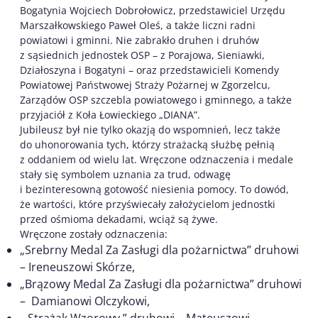
Bogatynia Wojciech Dobrołowicz, przedstawiciel Urzędu
Marszałkowskiego Paweł Oleś, a także liczni radni
powiatowi i gminni. Nie zabrakło druhen i druhów
z sąsiednich jednostek OSP – z Porajowa, Sieniawki,
Działoszyna i Bogatyni – oraz przedstawicieli Komendy
Powiatowej Państwowej Straży Pożarnej w Zgorzelcu,
Zarządów OSP szczebla powiatowego i gminnego, a także
przyjaciół z Koła Łowieckiego „DIANA”.
Jubileusz był nie tylko okazją do wspomnień, lecz także
do uhonorowania tych, którzy strażacką służbę pełnią
z oddaniem od wielu lat. Wręczone odznaczenia i medale
stały się symbolem uznania za trud, odwagę
i bezinteresowną gotowość niesienia pomocy. To dowód,
że wartości, które przyświecały założycielom jednostki
przed ośmioma dekadami, wciąż są żywe.
Wręczone zostały odznaczenia:
„Srebrny Medal Za Zasługi dla pożarnictwa” druhowi
– Ireneuszowi Skórze,
„Brązowy Medal Za Zasługi dla pożarnictwa” druhowi
– Damianowi Olczykowi,
„ Strażak Wzorowy ” druhowi – Mateuszowi