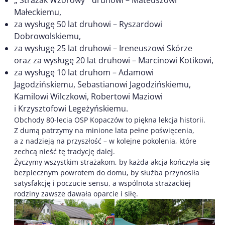
Małeckiemu,
za wysługę 50 lat druhowi – Ryszardowi
Dobrowolskiemu,
za wysługę 25 lat druhowi – Ireneuszowi Skórze
oraz za wysługę 20 lat druhowi – Marcinowi Kotikowi,
za wysługę 10 lat druhom – Adamowi
Jagodzińskiemu, Sebastianowi Jagodzińskiemu,
Kamilowi Wilczkowi, Robertowi Maziowi
i Krzysztofowi Legeżyńskiemu.
Obchody 80-lecia OSP Kopaczów to piękna lekcja historii.
Z dumą patrzymy na minione lata pełne poświęcenia,
a z nadzieją na przyszłość – w kolejne pokolenia, które
zechcą nieść tę tradycję dalej.
Życzymy wszystkim strażakom, by każda akcja kończyła się
bezpiecznym powrotem do domu, by służba przynosiła
satysfakcję i poczucie sensu, a wspólnota strażackiej
rodziny zawsze dawała oparcie i siłę.