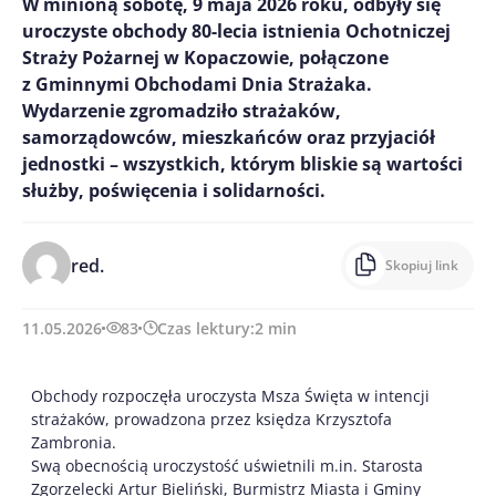
W minioną sobotę, 9 maja 2026 roku, odbyły się
uroczyste obchody 80-lecia istnienia Ochotniczej
Straży Pożarnej w Kopaczowie, połączone
z Gminnymi Obchodami Dnia Strażaka.
Wydarzenie zgromadziło strażaków,
samorządowców, mieszkańców oraz przyjaciół
jednostki – wszystkich, którym bliskie są wartości
służby, poświęcenia i solidarności.
red.
Skopiuj link
11.05.2026
83
Czas lektury:
2
min
Obchody rozpoczęła uroczysta Msza Święta w intencji
strażaków, prowadzona przez księdza Krzysztofa
Zambronia.
Swą obecnością uroczystość uświetnili m.in. Starosta
Zgorzelecki Artur Bieliński, Burmistrz Miasta i Gminy