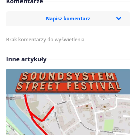
Komentarze
Napisz komentarz
Brak komentarzy do wyświetlenia.
Imię/ Nick*
Inne artykuły
Treść komentarza*
Zapamiętaj moje dane w tej przeglądarce podczas
pisania kolejnych komentarzy.