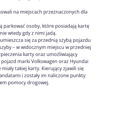
kowali na miejscach przeznaczonych dla
gą parkować osoby, które posiadają kartę
znie wtedy gdy z nimi jadą.
mieszcza się za przednią szybą pojazdu
 szyby – w widocznym miejscu w przedniej
pieczenia karty oraz umożliwiający
ło pojazd marki Volkswagen oraz Hyundai
ły takiej karty. Kierujący zjawili się
mandatami i zostały im naliczone punkty
niem pomocy drogowej.