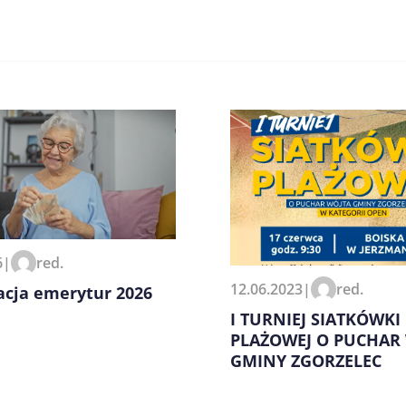
zeglądarce podczas pisania
6
|
red.
12.06.2023
|
red.
acja emerytur 2026
I TURNIEJ SIATKÓWKI
PLAŻOWEJ O PUCHAR
GMINY ZGORZELEC