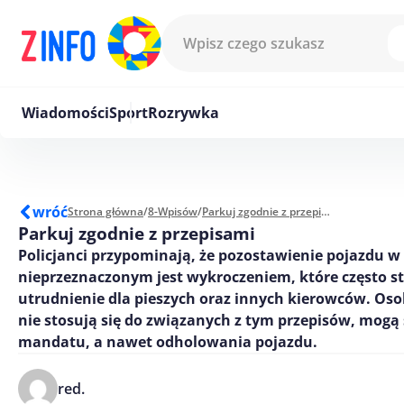
Przejdź do treści
Wiadomości
Sport
Rozrywka
wróć
Strona główna
/
8-Wpisów
/
Parkuj zgodnie z przepisami
Parkuj zgodnie z przepisami
Policjanci przypominają, że pozostawienie pojazdu w
nieprzeznaczonym jest wykroczeniem, które często s
utrudnienie dla pieszych oraz innych kierowców. Oso
nie stosują się do związanych z tym przepisów, mogą
mandatu, a nawet odholowania pojazdu.
red.