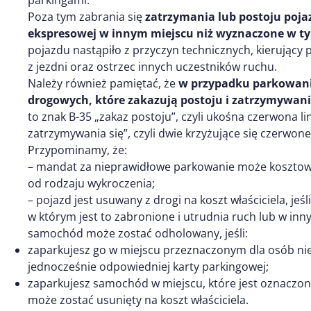
Poza tym zabrania się
zatrzymania lub postoju poja
ekspresowej w innym miejscu niż wyznaczone w ty
pojazdu nastąpiło z przyczyn technicznych, kierujący
z jezdni oraz ostrzec innych uczestników ruchu.
Należy również pamiętać, że
w przypadku parkowani
drogowych, które zakazują postoju i zatrzymywan
to znak B-35 „zakaz postoju”, czyli ukośna czerwona li
zatrzymywania się”, czyli dwie krzyżujące się czerwone 
Przypominamy, że:
– mandat za nieprawidłowe parkowanie może kosztowa
od rodzaju wykroczenia;
– pojazd jest usuwany z drogi na koszt właściciela, jeś
w którym jest to zabronione i utrudnia ruch lub w i
samochód może zostać odholowany, jeśli:
zaparkujesz go w miejscu przeznaczonym dla osób ni
jednocześnie odpowiedniej karty parkingowej;
zaparkujesz samochód w miejscu, które jest oznaczo
może zostać usunięty na koszt właściciela.