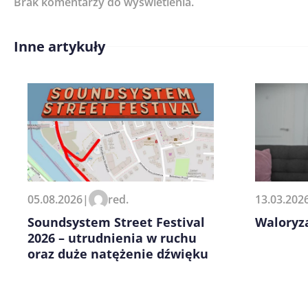
Brak komentarzy do wyświetlenia.
Imię/ Nick*
Inne artykuły
Treść komentarza*
Zapamiętaj moje dane w tej pr
13.03.202
05.08.2026
|
red.
kolejnych komentarzy.
Waloryz
Soundsystem Street Festival
2026 – utrudnienia w ruchu
oraz duże natężenie dźwięku