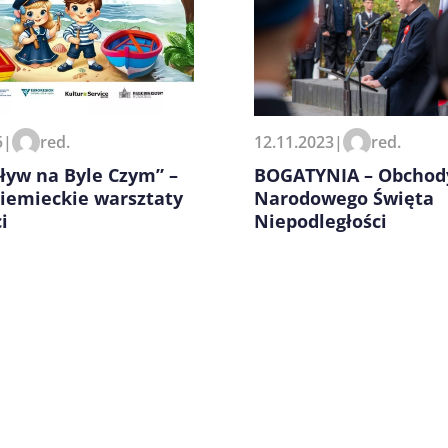
zeglądarce podczas pisania
5
|
red.
12.11.2023
|
red.
ływ na Byle Czym” –
BOGATYNIA – Obchod
niemieckie warsztaty
Narodowego Święta
i
Niepodległości