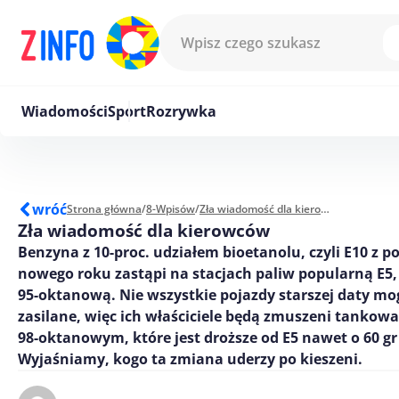
Przejdź do treści
Wiadomości
Sport
Rozrywka
wróć
Strona główna
/
8-Wpisów
/
Zła wiadomość dla kierowców
Zła wiadomość dla kierowców
Benzyna z 10-proc. udziałem bioetanolu, czyli E10 z 
nowego roku zastąpi na stacjach paliw popularną E5,
95-oktanową. Nie wszystkie pojazdy starszej daty mo
zasilane, więc ich właściciele będą zmuszeni tankow
98-oktanowym, które jest droższe od E5 nawet o 60 gr 
Wyjaśniamy, kogo ta zmiana uderzy po kieszeni.