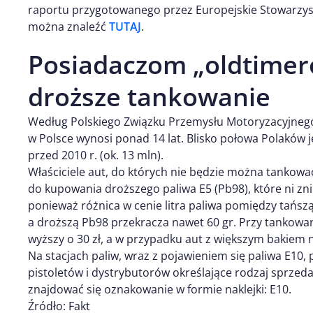
raportu przygotowanego przez Europejskie Stowarz
można znaleźć
TUTAJ
.
Posiadaczom „oldtimer
droższe tankowanie
Według Polskiego Związku Przemysłu Motoryzacyjne
w Polsce wynosi ponad 14 lat. Blisko połowa Polaków
przed 2010 r. (ok. 13 mln).
Właściciele aut, do których nie będzie można tankow
do kupowania droższego paliwa E5 (Pb98), które ni znik
ponieważ różnica w cenie litra paliwa pomiędzy tańszą
a droższą Pb98 przekracza nawet 60 gr. Przy tankowa
wyższy o 30 zł, a w przypadku aut z większym bakiem n
Na stacjach paliw, wraz z pojawieniem się paliwa E10
pistoletów i dystrybutorów określające rodzaj sprze
znajdować się oznakowanie w formie naklejki: E10.
Źródło: Fakt