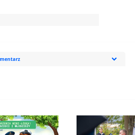
omentarz