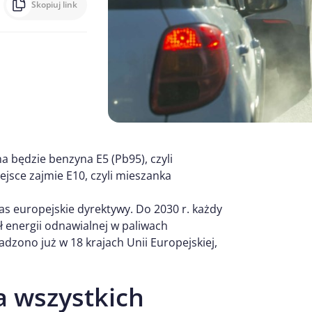
Skopiuj link
a będzie benzyna E5 (Pb95), czyli
ejsce zajmie E10, czyli mieszanka
as europejskie dyrektywy. Do 2030 r. każdy
ł energii odnawialnej w paliwach
zono już w 18 krajach Unii Europejskiej,
a wszystkich