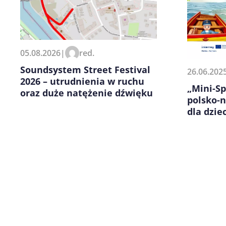
Zapamiętaj moje dane w tej pr
05.08.2026
|
red.
kolejnych komentarzy.
Soundsystem Street Festival
26.06.202
2026 – utrudnienia w ruchu
„Mini-Sp
oraz duże natężenie dźwięku
polsko-
dla dziec