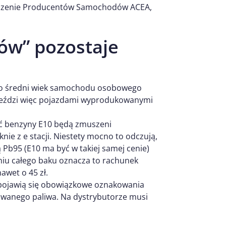
yszenie Producentów Samochodów ACEA,
ów” pozostaje
go średni wiek samochodu osobowego
 jeździ więc pojazdami wyprodukowanymi
ać benzyny E10 będą zmuszeni
nie z e stacji. Niestety mocno to odczują,
 Pb95 (E10 ma być w takiej samej cenie)
niu całego baku oznacza to rachunek
awet o 45 zł.
, pojawią się obowiązkowe oznakowania
dawanego paliwa. Na dystrybutorze musi