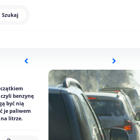
Szukaj
początkiem
 czyli benzynę
gą być nią
ać je paliwem
na litrze.