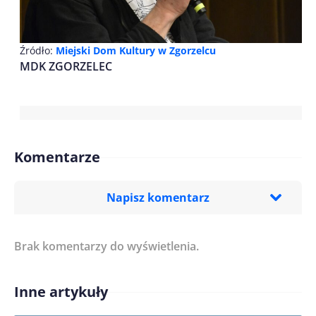
Źródło:
Miejski Dom Kultury w Zgorzelcu
MDK ZGORZELEC
Komentarze
Napisz komentarz
Brak komentarzy do wyświetlenia.
Imię/ Nick*
Inne artykuły
Treść komentarza*