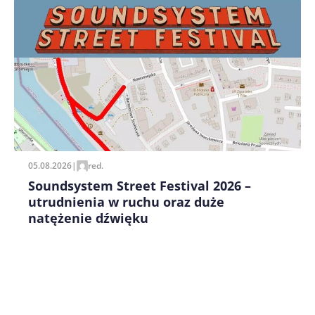
Zapamiętaj moje dane w tej przeglądarce podczas
pisania kolejnych komentarzy.
05.08.2026
|
red.
Soundsystem Street Festival 2026 –
utrudnienia w ruchu oraz duże
natężenie dźwięku