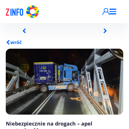
Przejdź do treści
wróć
Niebezpiecznie na drogach – apel