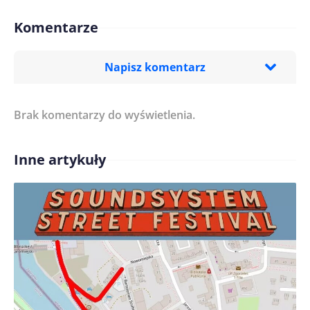
Komentarze
Napisz komentarz
Brak komentarzy do wyświetlenia.
Imię/ Nick*
Inne artykuły
Treść komentarza*
Zapamiętaj moje dane w tej przeglądarce podczas
pisania kolejnych komentarzy.