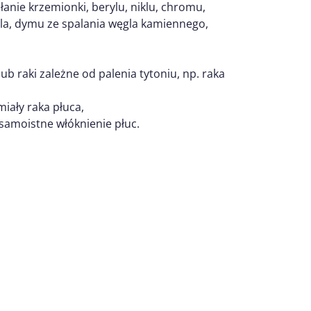
anie krzemionki, berylu, niklu, chromu,
sla, dymu ze spalania węgla kamiennego,
lub raki zależne od palenia tytoniu, np. raka
miały raka płuca,
 samoistne włóknienie płuc.