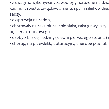
• z uwagi na wykonywany zawód były narażone na dział
kadmu, azbestu, związków arsenu, spalin silników die
sadzy,
• ekspozycja na radon,
• chorowały na raka płuca, chłoniaka, raka głowy i szyi 
pęcherza moczowego,
• osoby z bliskiej rodziny (krewni pierwszego stopnia) 
• chorują na przewlekłą obturacyjną chorobę płuc lub