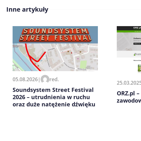
Inne artykuły
Treść komentarza*
Zapamiętaj moje dane w tej pr
05.08.2026
|
red.
kolejnych komentarzy.
25.03.202
Soundsystem Street Festival
ORZ.pl –
2026 – utrudnienia w ruchu
zawodow
oraz duże natężenie dźwięku