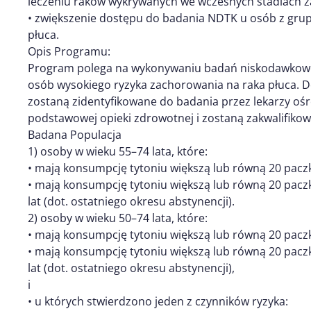
leczeniu raków wykrywanych we wczesnych stadiach 
• zwiększenie dostępu do badania NDTK u osób z gru
płuca.
Opis Programu:
Program polega na wykonywaniu badań niskodawkowej
osób wysokiego ryzyka zachorowania na raka płuca. D
zostaną zidentyfikowane do badania przez lekarzy oś
podstawowej opieki zdrowotnej i zostaną zakwalifikow
Badana Populacja
1) osoby w wieku 55–74 lata, które:
• mają konsumpcję tytoniu większą lub równą 20 pacz
• mają konsumpcję tytoniu większą lub równą 20 paczko
lat (dot. ostatniego okresu abstynencji).
2) osoby w wieku 50–74 lata, które:
• mają konsumpcję tytoniu większą lub równą 20 pacz
• mają konsumpcję tytoniu większą lub równą 20 paczko
lat (dot. ostatniego okresu abstynencji),
i
• u których stwierdzono jeden z czynników ryzyka: