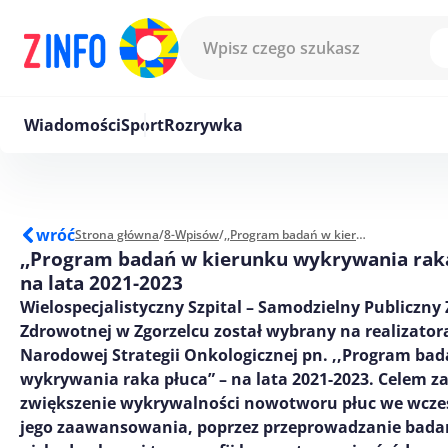
Przejdź do treści
Wiadomości
Sport
Rozrywka
wróć
Strona główna
/
8-Wpisów
/
,,Program badań w kierunku wykrywania raka płuca” – na lata 2021-2023
,,Program badań w kierunku wykrywania raka
na lata 2021-2023
Wielospecjalistyczny Szpital – Samodzielny Publiczny 
Zdrowotnej w Zgorzelcu został wybrany na realizator
Narodowej Strategii Onkologicznej pn. ,,Program ba
wykrywania raka płuca” – na lata 2021-2023. Celem za
zwiększenie wykrywalności nowotworu płuc we wcze
jego zaawansowania, poprzez przeprowadzanie bada