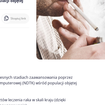
acji objętej
Skopiuj link
zesnych stadiach zaawansowania poprzez
mputerowej (NDTK) wśród populacji objętej
ów leczenia raka w skali kraju (dzięki