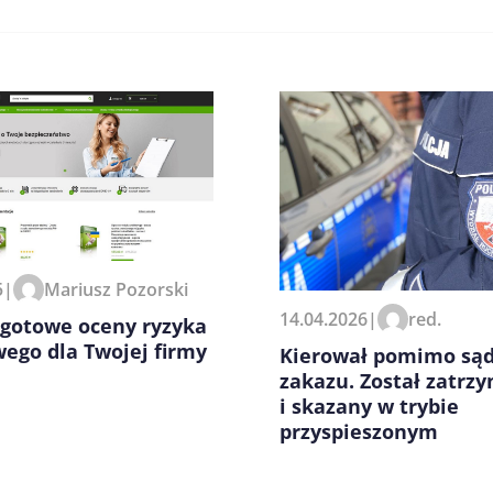
zeglądarce podczas pisania
5
|
Mariusz Pozorski
14.04.2026
|
red.
 gotowe oceny ryzyka
ego dla Twojej firmy
Kierował pomimo są
zakazu. Został zatrz
i skazany w trybie
przyspieszonym