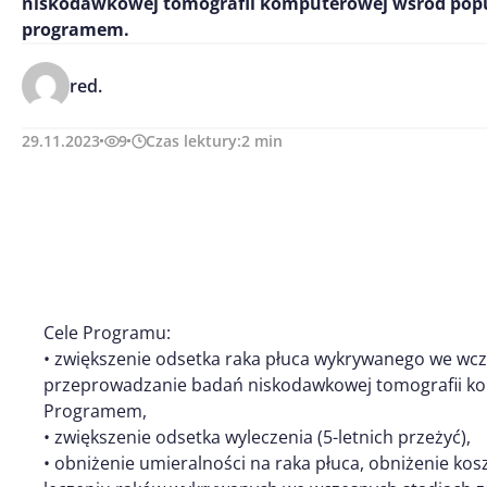
niskodawkowej tomografii komputerowej wśród popul
programem.
red.
29.11.2023
9
Czas lektury:
2
min
Cele Programu:
• zwiększenie odsetka raka płuca wykrywanego we wc
przeprowadzanie badań niskodawkowej tomografii ko
Programem,
• zwiększenie odsetka wyleczenia (5-letnich przeżyć),
• obniżenie umieralności na raka płuca, obniżenie koszt