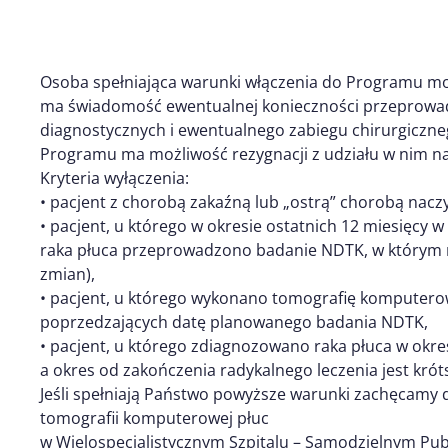
Osoba spełniająca warunki włączenia do Programu moż
ma świadomość ewentualnej konieczności przeprowa
diagnostycznych i ewentualnego zabiegu chirurgiczn
Programu ma możliwość rezygnacji z udziału w nim n
Kryteria wyłączenia:
• pacjent z chorobą zakaźną lub „ostrą” chorobą nacz
• pacjent, u którego w okresie ostatnich 12 miesięcy
raka płuca przeprowadzono badanie NDTK, w którym 
zmian),
• pacjent, u którego wykonano tomografię komputerową
poprzedzających datę planowanego badania NDTK,
• pacjent, u którego zdiagnozowano raka płuca w okr
a okres od zakończenia radykalnego leczenia jest krótsz
Jeśli spełniają Państwo powyższe warunki zachęcam
tomografii komputerowej płuc
w Wielospecjalistycznym Szpitalu – Samodzielnym Pu