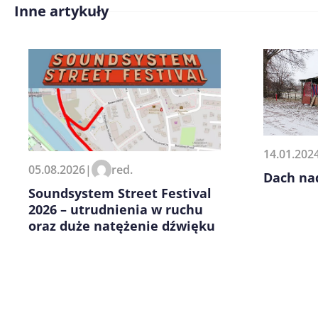
Inne artykuły
Treść komentarza*
14.01.202
Zapamiętaj moje dane w tej pr
05.08.2026
|
red.
kolejnych komentarzy.
Dach na
Soundsystem Street Festival
2026 – utrudnienia w ruchu
oraz duże natężenie dźwięku