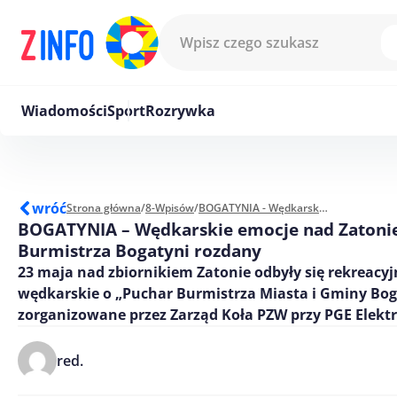
Przejdź do treści
Wiadomości
Sport
Rozrywka
wróć
Strona główna
/
8-Wpisów
/
BOGATYNIA - Wędkarskie emocje nad Zatoniem – Puchar Burmistrza Bogatyni rozdany
BOGATYNIA – Wędkarskie emocje nad Zatoni
Burmistrza Bogatyni rozdany
23 maja nad zbiornikiem Zatonie odbyły się rekreacy
wędkarskie o „Puchar Burmistrza Miasta i Gminy Bog
zorganizowane przez Zarząd Koła PZW przy PGE Elekt
red.