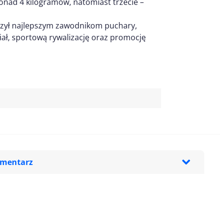
ponad 4 kilogramów, natomiast trzecie –
czył najlepszym zawodnikom puchary,
ał, sportową rywalizację oraz promocję
omentarz