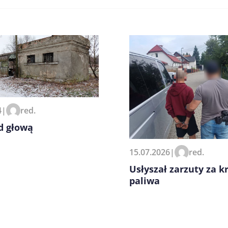
4
|
red.
zeglądarce podczas pisania
d głową
15.07.2026
|
red.
Usłyszał zarzuty za k
paliwa