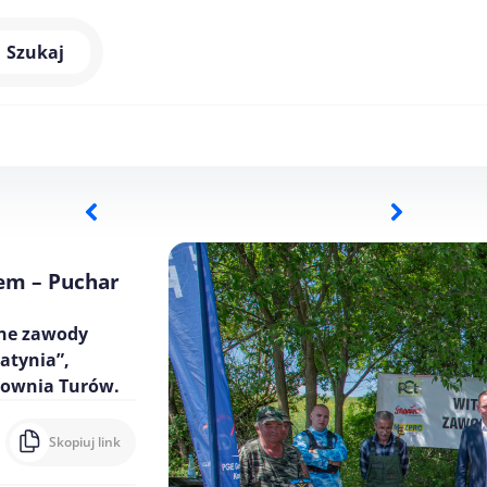
Szukaj
em – Puchar
jne zawody
atynia”,
rownia Turów.
Skopiuj link