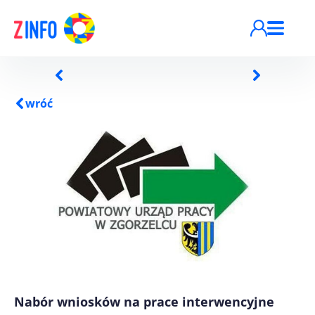
Przejdź do treści
wróć
Nabór wniosków na prace interwencyjne