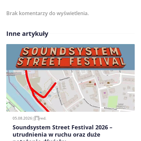
Brak komentarzy do wyświetlenia.
Imię/ Nick*
Inne artykuły
Treść komentarza*
Zapamiętaj moje dane w tej przeglądarce podczas
pisania kolejnych komentarzy.
05.08.2026
|
red.
Soundsystem Street Festival 2026 –
utrudnienia w ruchu oraz duże