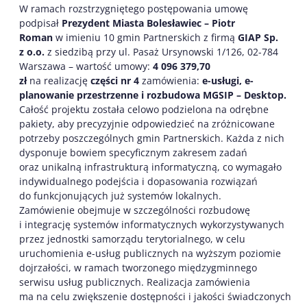
W ramach rozstrzygniętego postępowania umowę
podpisał
Prezydent Miasta Bolesławiec – Piotr
Roman
w imieniu 10 gmin Partnerskich z firmą
GIAP Sp.
z o.o.
z siedzibą przy ul. Pasaż Ursynowski 1/126, 02-784
Warszawa – wartość umowy:
4 096 379,70
zł
na realizację
części nr 4
zamówienia:
e-usługi, e-
planowanie przestrzenne i rozbudowa MGSIP – Desktop.
Całość projektu została celowo podzielona na odrębne
pakiety, aby precyzyjnie odpowiedzieć na zróżnicowane
potrzeby poszczególnych gmin Partnerskich. Każda z nich
dysponuje bowiem specyficznym zakresem zadań
oraz unikalną infrastrukturą informatyczną, co wymagało
indywidualnego podejścia i dopasowania rozwiązań
do funkcjonujących już systemów lokalnych.
Zamówienie obejmuje w szczególności rozbudowę
i integrację systemów informatycznych wykorzystywanych
przez jednostki samorządu terytorialnego, w celu
uruchomienia e-usług publicznych na wyższym poziomie
dojrzałości, w ramach tworzonego międzygminnego
serwisu usług publicznych. Realizacja zamówienia
ma na celu zwiększenie dostępności i jakości świadczonych