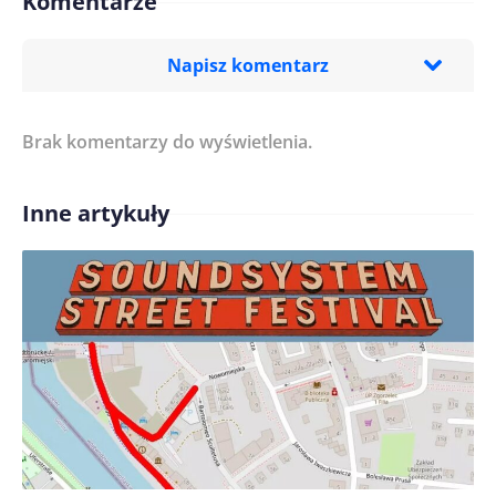
Komentarze
Napisz komentarz
Brak komentarzy do wyświetlenia.
Imię/ Nick*
Inne artykuły
Treść komentarza*
Zapamiętaj moje dane w tej przeglądarce podczas
pisania kolejnych komentarzy.