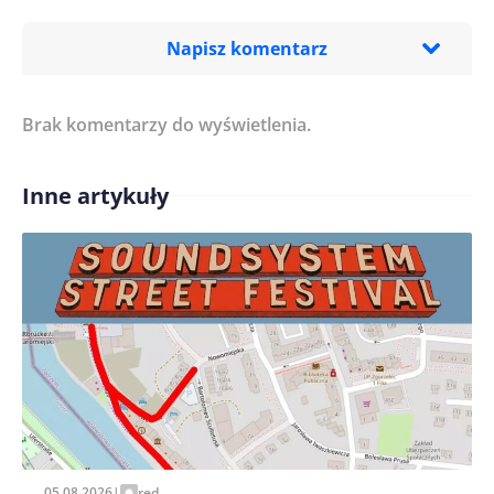
Napisz komentarz
Brak komentarzy do wyświetlenia.
Imię/ Nick*
Inne artykuły
Treść komentarza*
Zapamiętaj moje dane w tej przeglądarce podczas
pisania kolejnych komentarzy.
05.08.2026
|
red.