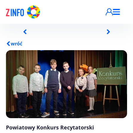
Przejdź do treści
wróć
Powiatowy Konkurs Recytatorski