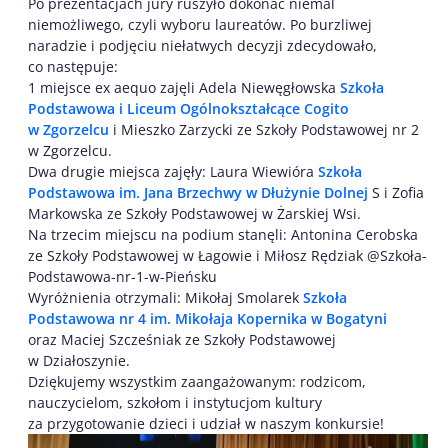
Po prezentacjach jury ruszyło dokonać niemal
niemożliwego, czyli wyboru laureatów. Po burzliwej
naradzie i podjęciu niełatwych decyzji zdecydowało,
co następuje:
1 miejsce ex aequo zajęli Adela Niewęgłowska
Szkoła
Podstawowa i Liceum Ogólnokształcące Cogito
w Zgorzelcu
i Mieszko Zarzycki ze Szkoły Podstawowej nr 2
w Zgorzelcu.
Dwa drugie miejsca zajęły: Laura Wiewióra
Szkoła
Podstawowa im. Jana Brzechwy w Dłużynie Dolnej
S i Zofia
Markowska ze Szkoły Podstawowej w Żarskiej Wsi.
Na trzecim miejscu na podium stanęli: Antonina Cerobska
ze Szkoły Podstawowej w Łagowie i Miłosz Rędziak @Szkoła-
Podstawowa-nr-1-w-Pieńsku
Wyróżnienia otrzymali: Mikołaj Smolarek
Szkoła
Podstawowa nr 4 im. Mikołaja Kopernika w Bogatyni
oraz Maciej Szcześniak ze Szkoły Podstawowej
w Działoszynie.
Dziękujemy wszystkim zaangażowanym: rodzicom,
nauczycielom, szkołom i instytucjom kultury
za przygotowanie dzieci i udział w naszym konkursie!