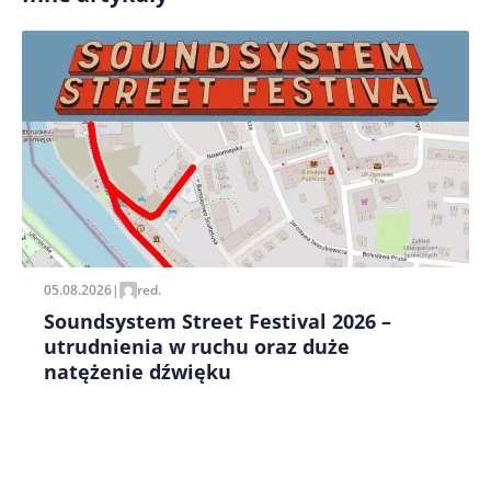
Zapamiętaj moje dane w tej przeglądarce podczas
pisania kolejnych komentarzy.
05.08.2026
|
red.
Soundsystem Street Festival 2026 –
utrudnienia w ruchu oraz duże
natężenie dźwięku