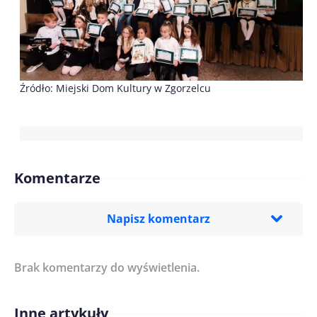
Źródło: Miejski Dom Kultury w Zgorzelcu
Komentarze
Napisz komentarz
Brak komentarzy do wyświetlenia.
Imię/ Nick*
Inne artykuły
Treść komentarza*