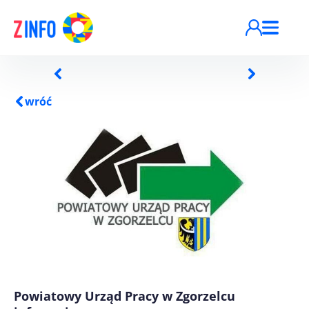
Przejdź do treści
wróć
Powiatowy Urząd Pracy w Zgorzelcu