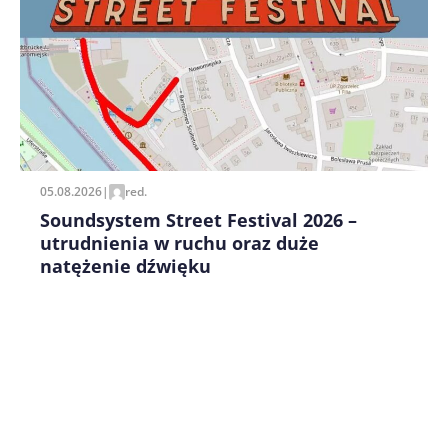
Zapamiętaj moje dane w tej przeglądarce podczas
pisania kolejnych komentarzy.
05.08.2026
|
red.
Soundsystem Street Festival 2026 –
utrudnienia w ruchu oraz duże
natężenie dźwięku