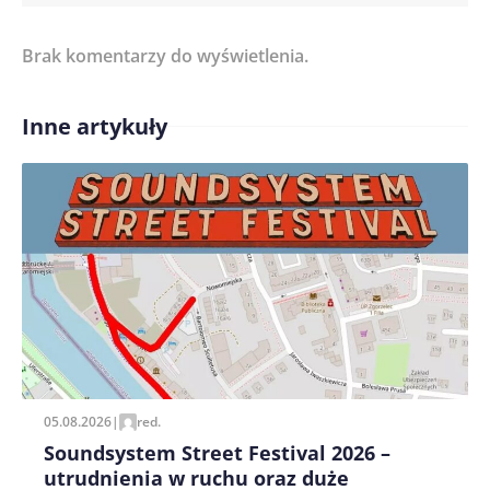
Brak komentarzy do wyświetlenia.
Imię/ Nick*
Inne artykuły
Treść komentarza*
Zapamiętaj moje dane w tej przeglądarce podczas
pisania kolejnych komentarzy.
05.08.2026
|
red.
Soundsystem Street Festival 2026 –
utrudnienia w ruchu oraz duże