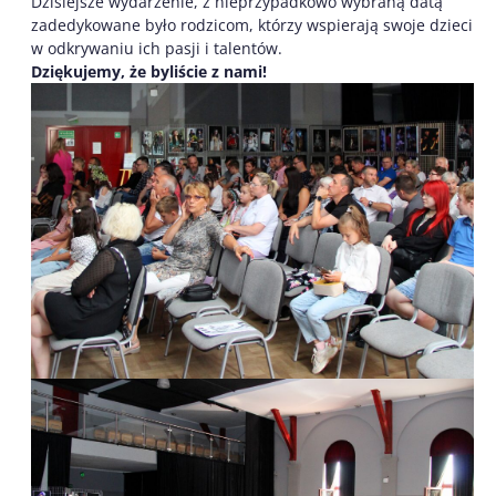
Dzisiejsze wydarzenie, z nieprzypadkowo wybraną datą
zadedykowane było rodzicom, którzy wspierają swoje dzieci
w odkrywaniu ich pasji i talentów.
Dziękujemy, że byliście z nami!