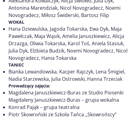
Aleksandra Kowalczyk, Alicja Świokło, Julia Dyk,
Antonina Marendziak, Nicol Novogradecz, Noemi
Novogradecz, Miłosz Świderski, Bartosz Filip
WOKAL
Hana Dziewulska, Jagoda Tokarska, Ewa Dyk, Maja
Pawełczak, Maja Wąsik, Amelia Januszkiewicz, Alicja
Drzazga, Oliwia Tokarska, Karol Toś, Aniela Stasiuk,
Julia Dyk, Elżbieta Budzik, Noemi Novogradecz, Nicol
Novogradecz, Hania Tokarska
TANIEC
Bianka Lewandowska, Kacper Rajczyk, Lena Śmigiel,
Nadia Starzewska, Julia Ostrowski, Hanna Trzeciak
Prowadzący zajęcia:
Magdalena Januszkiewicz-Buras ze Studio Piosenki
Magdaleny Januszkiewicz-Buras – grupa wokalna
Konrad Pająk – grupa teatralna
Piotr Skowroński ze Szkoła Tańca „Skowrońscy”