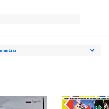
omentarz