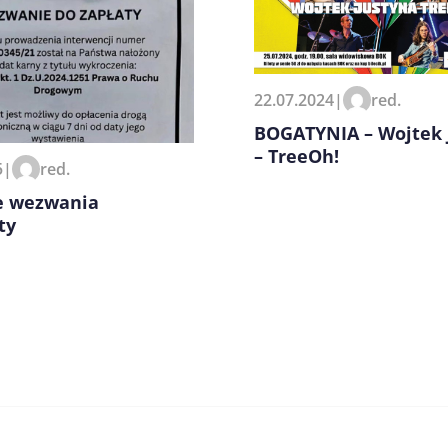
22.07.2024
|
red.
zeglądarce podczas pisania
BOGATYNIA – Wojtek 
– TreeOh!
5
|
red.
e wezwania
ty