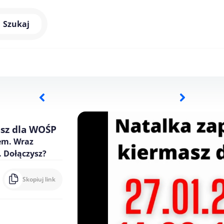
Szukaj
asz dla WOŚP
em. Wraz
. Dołączysz?
Skopiuj link