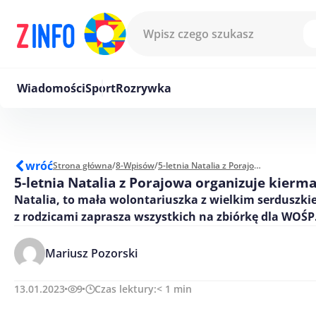
Przejdź do treści
Wiadomości
Sport
Rozrywka
wróć
Strona główna
/
8-Wpisów
/
5-letnia Natalia z Porajowa organizuje kiermasz dla WOŚP
5-letnia Natalia z Porajowa organizuje kierm
Natalia, to mała wolontariuszka z wielkim serduszki
z rodzicami zaprasza wszystkich na zbiórkę dla WOŚP
Mariusz Pozorski
13.01.2023
9
Czas lektury:
< 1
min