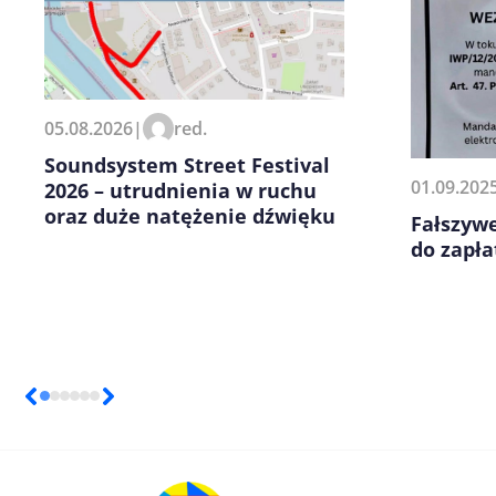
Zapamiętaj moje dane w tej pr
05.08.2026
|
red.
kolejnych komentarzy.
Soundsystem Street Festival
01.09.202
2026 – utrudnienia w ruchu
oraz duże natężenie dźwięku
Fałszyw
do zapła