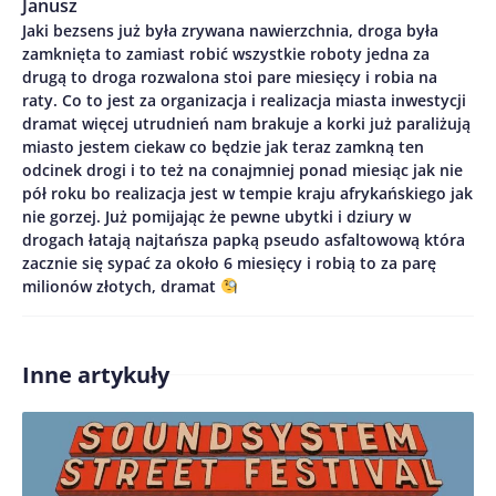
Janusz
Jaki bezsens już była zrywana nawierzchnia, droga była
Treść komentarza*
zamknięta to zamiast robić wszystkie roboty jedna za
drugą to droga rozwalona stoi pare miesięcy i robia na
raty. Co to jest za organizacja i realizacja miasta inwestycji
dramat więcej utrudnień nam brakuje a korki już paraliżują
miasto jestem ciekaw co będzie jak teraz zamkną ten
odcinek drogi i to też na conajmniej ponad miesiąc jak nie
pół roku bo realizacja jest w tempie kraju afrykańskiego jak
nie gorzej. Już pomijając że pewne ubytki i dziury w
Zapamiętaj moje dane w tej przeglądarce podczas
drogach łatają najtańsza papką pseudo asfaltowową która
pisania kolejnych komentarzy.
zacznie się sypać za około 6 miesięcy i robią to za parę
milionów złotych, dramat
Inne artykuły