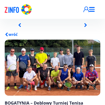
Przejdź do treści
wróć
BOGATYNIA – Deblowy Turniej Tenisa