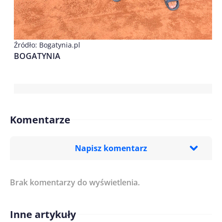
Źródło: Bogatynia.pl
BOGATYNIA
Komentarze
Napisz komentarz
Brak komentarzy do wyświetlenia.
Imię/ Nick*
Inne artykuły
Treść komentarza*