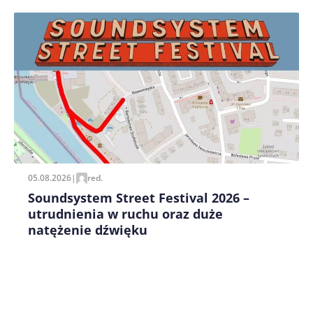
Zapamiętaj moje dane w tej przeglądarce podczas
pisania kolejnych komentarzy.
05.08.2026
|
red.
Soundsystem Street Festival 2026 –
utrudnienia w ruchu oraz duże
natężenie dźwięku