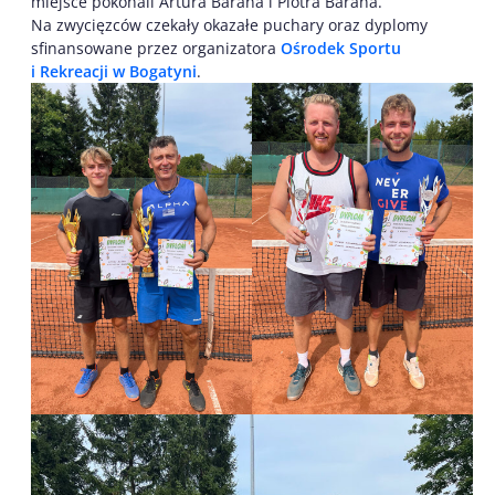
miejsce pokonali Artura Barana i Piotra Barana.
Na zwycięzców czekały okazałe puchary oraz dyplomy
sfinansowane przez organizatora
Ośrodek Sportu
i Rekreacji w Bogatyni
.