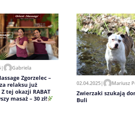
zeglądarce podczas pisania
5
|
Gabriela
assage Zgorzelec –
02.04.2025
|
Mariusz P
a relaksu już
 Z tej okazji RABAT
Zwierzaki szukają do
szy masaż – 30 zł!
Buli