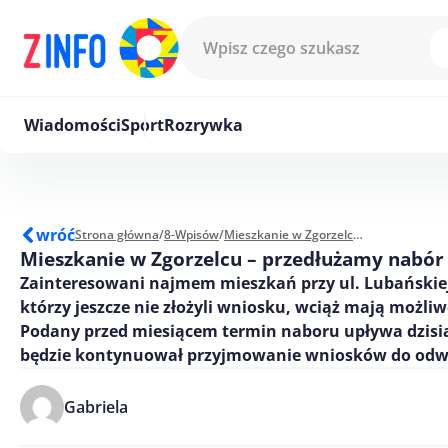
Przejdź do treści
Wiadomości
Sport
Rozrywka
wróć
Strona główna
/
8-Wpisów
/
Mieszkanie w Zgorzelcu – przedłużamy nabór wniosków
Mieszkanie w Zgorzelcu – przedłużamy nabó
Zainteresowani najmem mieszkań przy ul. Lubańskiej
którzy jeszcze nie złożyli wniosku, wciąż mają możliwo
Podany przed miesiącem termin naboru upływa dzisia
będzie kontynuował przyjmowanie wniosków do odw
Gabriela