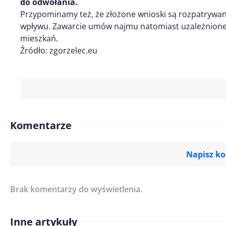
do odwołania.
Przypominamy też, że złożone wnioski są rozpatrywan
wpływu. Zawarcie umów najmu natomiast uzależnione j
mieszkań.
Źródło: zgorzelec.eu
Komentarze
Napisz k
Brak komentarzy do wyświetlenia.
Imię/ Nick*
Inne artykuły
Treść komentarza*