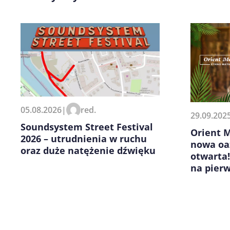
Zapamiętaj moje dane w tej pr
05.08.2026
|
red.
kolejnych komentarzy.
29.09.202
Soundsystem Street Festival
Orient M
2026 – utrudnienia w ruchu
nowa oaz
oraz duże natężenie dźwięku
otwarta!
na pierw