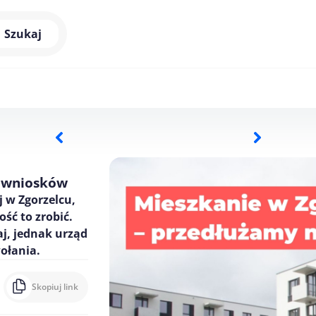
Szukaj
r wniosków
 w Zgorzelcu,
ść to zrobić.
j, jednak urząd
ołania.
Skopiuj link