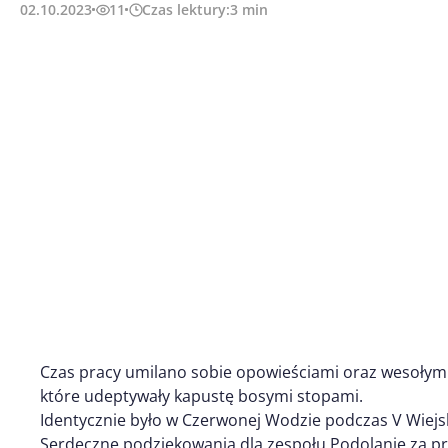
02.10.2023
11
Czas lektury:
3
min
Czas pracy umilano sobie opowieściami oraz wesołym 
które udeptywały kapustę bosymi stopami.
Identycznie było w Czerwonej Wodzie podczas V Wiejski
Serdeczne podziękowania dla zespołu Podolanie za pr