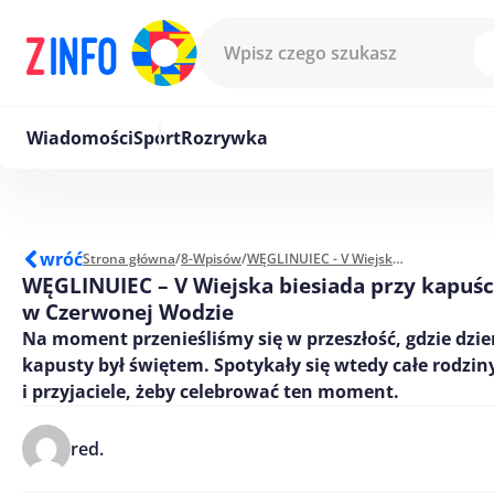
Przejdź do treści
Wiadomości
Sport
Rozrywka
wróć
Strona główna
/
8-Wpisów
/
WĘGLINUIEC - V Wiejska biesiada przy kapuście w Czerwonej Wodzie
WĘGLINUIEC – V Wiejska biesiada przy kapuśc
w Czerwonej Wodzie
Na moment przenieśliśmy się w przeszłość, gdzie dzie
kapusty był świętem. Spotykały się wtedy całe rodziny
i przyjaciele, żeby celebrować ten moment.
red.