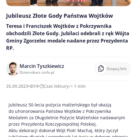
Jubileusz Złote Gody Państwa Wojtków
Teresa i Franciszek Wojtków z Pokrzywnika
obchodzili Złote Gody. Jubilaci odebrali z rąk Wójta
Gminy Zgorzelec medale nadane przez Prezydenta
RP.
Marcin Tyszkiewicz
Skopiuj link
Dziennikarz zinfo.pl
25.09.2023
19
Czas lektury:
< 1
min
Jubileusz 50-lecia pożycia małżeńskiego był okazją
do uhonorowania Państwa Wojtków z Pokrzywnika
Medalem za Długoletnie Pożycie Małżeńskie nadawanym
przez Prezydenta Rzeczypospolitej Polskiej.
Aktu dekoracji dokonał Wójt Piotr Machaj, który życzył
jubilatom długich i pogodnych lat życia w dobrym zdrowiu