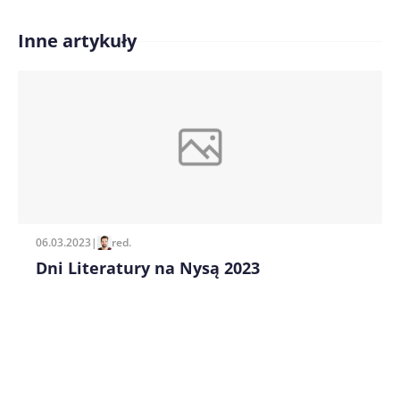
Inne artykuły
Treść komentarza*
Zapamiętaj moje dane w tej przeglądarce podczas
pisania kolejnych komentarzy.
06.03.2023
|
red.
Dni Literatury na Nysą 2023