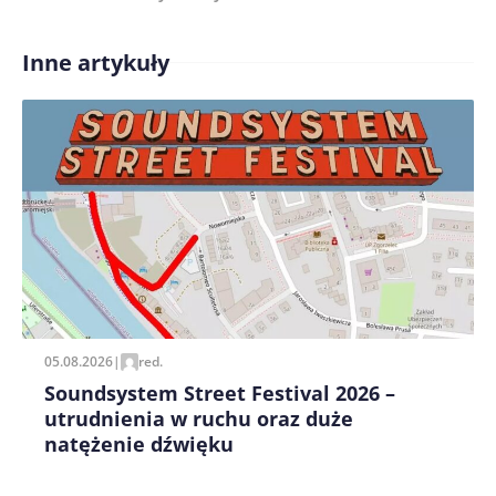
Inne artykuły
Treść komentarza*
Zapamiętaj moje dane w tej przeglądarce podczas
pisania kolejnych komentarzy.
05.08.2026
|
red.
Soundsystem Street Festival 2026 –
utrudnienia w ruchu oraz duże
natężenie dźwięku