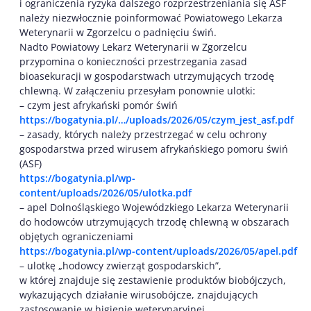
i ograniczenia ryzyka dalszego rozprzestrzeniania się ASF
należy niezwłocznie poinformować Powiatowego Lekarza
Weterynarii w Zgorzelcu o padnięciu świń.
Nadto Powiatowy Lekarz Weterynarii w Zgorzelcu
przypomina o konieczności przestrzegania zasad
bioasekuracji w gospodarstwach utrzymujących trzodę
chlewną. W załączeniu przesyłam ponownie ulotki:
– czym jest afrykański pomór świń
https://bogatynia.pl/…/uploads/2026/05/czym_jest_asf.pdf
– zasady, których należy przestrzegać w celu ochrony
gospodarstwa przed wirusem afrykańskiego pomoru świń
(ASF)
https://bogatynia.pl/wp-
content/uploads/2026/05/ulotka.pdf
– apel Dolnośląskiego Wojewódzkiego Lekarza Weterynarii
do hodowców utrzymujących trzodę chlewną w obszarach
objętych ograniczeniami
https://bogatynia.pl/wp-content/uploads/2026/05/apel.pdf
– ulotkę „hodowcy zwierząt gospodarskich”,
w której znajduje się zestawienie produktów biobójczych,
wykazujących działanie wirusobójcze, znajdujących
zastosowanie w higienie weterynaryjnej