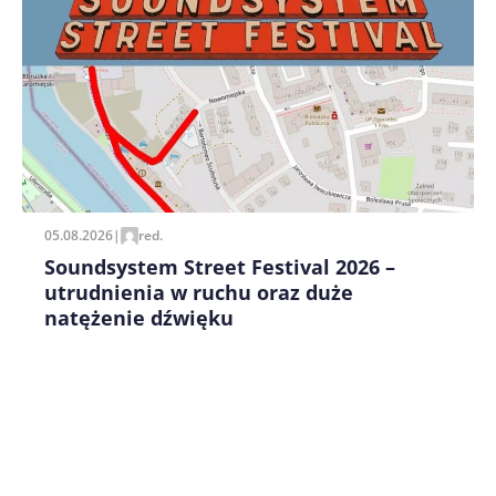
Zapamiętaj moje dane w tej przeglądarce podczas
pisania kolejnych komentarzy.
05.08.2026
|
red.
Soundsystem Street Festival 2026 –
utrudnienia w ruchu oraz duże
natężenie dźwięku