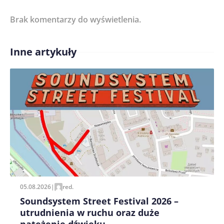
Brak komentarzy do wyświetlenia.
Imię/ Nick*
Inne artykuły
Treść komentarza*
Zapamiętaj moje dane w tej przeglądarce podczas
pisania kolejnych komentarzy.
05.08.2026
|
red.
Soundsystem Street Festival 2026 –
utrudnienia w ruchu oraz duże
natężenie dźwięku