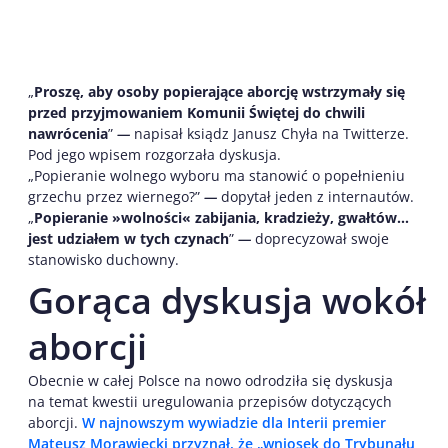
„
Proszę, aby osoby popierające aborcję wstrzymały się
przed przyjmowaniem Komunii Świętej do chwili
nawrócenia
”
—
napisał ksiądz Janusz Chyła na Twitterze.
Pod jego wpisem rozgorzała dyskusja.
„Popieranie wolnego wyboru ma stanowić o popełnieniu
grzechu przez wiernego?”
—
dopytał jeden z internautów.
„
Popieranie »wolności« zabijania, kradzieży, gwałtów…
jest udziałem w tych czynach
”
—
doprecyzował swoje
stanowisko duchowny.
Gorąca dyskusja wokół
aborcji
Obecnie w całej Polsce na nowo odrodziła się dyskusja
na temat kwestii uregulowania przepisów dotyczących
aborcji.
W najnowszym wywiadzie dla Interii premier
Mateusz Morawiecki przyznał, że „wniosek do Trybunału