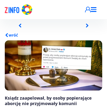
Przejdź do treści
wróć
Ksiądz zaapelował, by osoby popierające
aborcję nie przyjmowały komunii