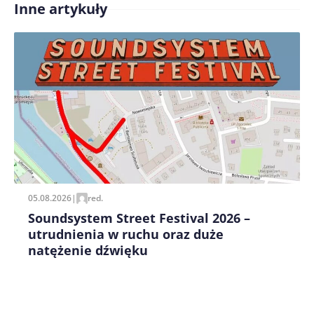
Inne artykuły
Treść komentarza*
Zapamiętaj moje dane w tej przeglądarce podczas
pisania kolejnych komentarzy.
05.08.2026
|
red.
Soundsystem Street Festival 2026 –
utrudnienia w ruchu oraz duże
natężenie dźwięku