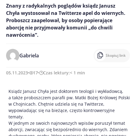
Znany z radykalnych poglądów ksiądz Janusz
Chyła wystosował na Twitterze apel do wiernych.
Proboszcz zaapelował, by osoby popierające
aborcję nie przyjmowały komunii „do chwili
nawrócenia”.
Gabriela
Skopiuj link
05.11.2023
17
Czas lektury:
< 1
min
Ksiądz Janusz Chyła jest doktorem teologii i wykładowcą,
a także proboszczem parafii pw. Matki Bożej Królowej Polski
w Chojnicach. Chętnie udziela się na Twitterze,
wypowiadając się na bieżące, często kontrowersyjne
tematy.
W jednym ze swoich najnowszych wpisów poruszył temat
aborcji, zwracając się bezpośrednio do wiernych. Zdaniem
duchownego, osoby, które popierają aborcję, nie powinny